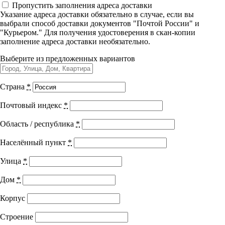
Пропустить заполнения адреса доставки
Управленческие дисциплины в
Сестринская помощь
Указание адреса доставки обязательно в случае, если вы
медицине
выбрали способ доставки документов "Почтой России" и
онкологическим больным
"Курьером." Для получения удостоверения в скан-копии
заполнение адреса доставки необязательно.
Здравоохранение и медицинские
науки
Выберите из предложенных вариантов
Образование и педагогические науки
Город выдачи документа:
г. Тольятти
Страна
*
Социология и социальная работа
Код программы:
34.019.3
Почтовый индекс
*
Академических часов:
36
+ ЗЕТ баллы
Область / республика
*
Профессиональное обучение рабочих
Подходит специальностям
и служащих
Населённый пункт
*
История и археология
Сестринское дело
Улица
*
Лечебное дело
Психологические науки
Общая практика
Дом
*
Сестринское дело в педиатрии
Техносферная безопасность и ОТ
Показать все специальности +
Корпус
Строение
Оплачивайте программу онлайн и экономьте 10% от стоимости