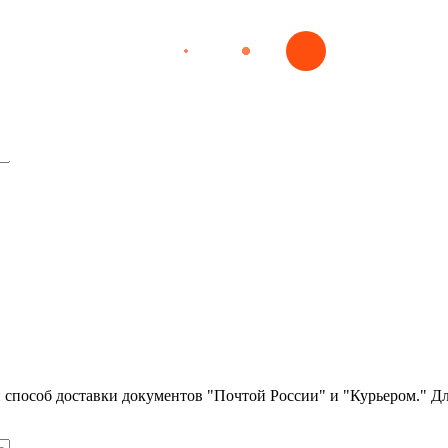
оронавирусной инфекции (COVID-19)
й медицинской организации
го инструментария
езинфекционных мероприятий
м
гическим больным
ли способ доставки документов "Почтой России" и "Курьером." Д