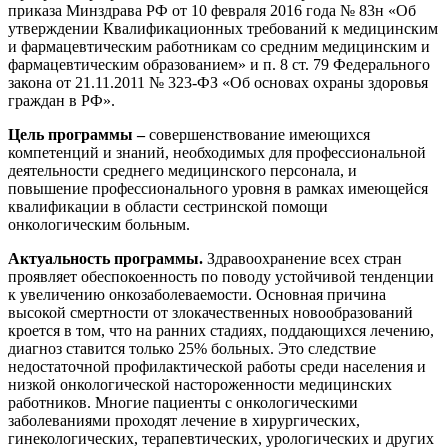
приказа Минздрава РФ от 10 февраля 2016 года № 83н «Об
утверждении Квалификационных требований к медицинским
Изобразительное и прикладные виды
и фармацевтическим работникам со средним медицинским и
искусств
фармацевтическим образованием» и п. 8 ст. 79 Федерального
закона от 21.11.2011 № 323-ФЗ «Об основах охраны здоровья
граждан в РФ».
Средства массовой информации и
информативно-библиотечное дело
Цель программы –
совершенствование имеющихся
компетенций и знаний, необходимых для профессиональной
Управление в технических системах
деятельности среднего медицинского персонала, и
повышение профессионального уровня в рамках имеющейся
Ветеринария и зоотехника
квалификации в области сестринской помощи
онкологическим больным.
Подготовка к периодической
Актуальность программы.
Здравоохранение всех стран
аккредитации
проявляет обеспокоенность по поводу устойчивой тенденции
к увеличению онкозаболеваемости. Основная причина
Основные Услуги
высокой смертности от злокачественных новообразований
кроется в том, что на ранних стадиях, поддающихся лечению,
Дополнительные Услуги
диагноз ставится только 25% больных. Это следствие
недостаточной профилактической работы среди населения и
низкой онкологической настороженности медицинских
работников. Многие пациенты с онкологическими
заболеваниями проходят лечение в хирургических,
гинекологических, терапевтических, урологических и других