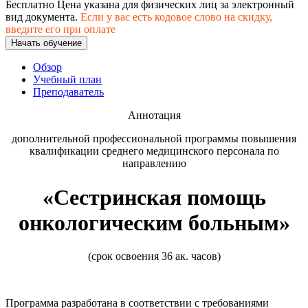
хозяйственной деятельностью
Бесплатно
Цена указана для физических лиц
за электронный
вид документа.
Если у вас есть кодовое слово на скидку,
введите его при оплате
Техника-технологии
Начать обучение
Обзор
Прикладная геология, горное дело,
Учебный план
нефтегазовое дело и геодезия
Преподаватель
Аннотация
Техника и технологии наземного
транспорта
дополнительной профессиональной программы повышения
квалификации среднего медицинского персонала по
направлению
Техника и технологии строительства
«Сестринская помощь
Ядерная энергетика и технологии
онкологическим больным»
Культура и спорт
(срок освоения 36 ак. часов)
Физкультура и спорт
Сервис и туризм
Программа разработана в соответствии с требованиями