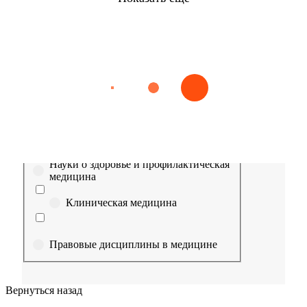
Найти
Сестринское дело
Эпидемиология
Медицинская помощь
Пр
Выберите направление
Медицина
Науки о здоровье и профилактическая
медицина
Клиническая медицина
Правовые дисциплины в медицине
Фармация
Вернуться назад