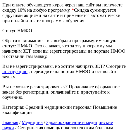
природообустройство
При оплате обучающего курса через наш сайт вы получаете
скидку 10% на любую программу.
*
Скидка суммируется
с другими акциями на сайте и применяется автоматически
Экологическая безопасность в
при онлайн-оплате программы обучения.
промышленности
Статус НМФО
Обратите внимание – вы выбрали программу, имеющую
Управление охраной труда.
статус: НМФО. Это означает, что за эту программу мы
Техносферная безопасность
начислим ЗЕТ, если вы зарегистрированы на портале НМФО
и оставили там заявку.
Допуски
Вы не зарегистрированы, но хотите набирать ЗЕТ? Смотрите
Безопасность труда
инструкцию
, переходите на портал НМФО и оставляйте
заявку.
Экономика и управление
Вы не хотите регистрироваться? Продолжите оформление
заказа без регистрации, оплачивайте и приступайте к
обучению.
Управление производством
общественного питания в
Категория:
Средний медицинский персонал
Повышение
организации
квалификации
Главная
/
Медицина
/
Здравоохранение и медицинские
Управление административно-
науки
/ Сестринская помощь онкологическим больным