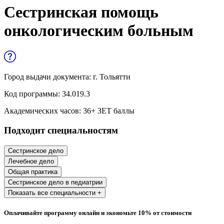
Управленческие дисциплины в
Сестринская помощь
медицине
онкологическим больным
Здравоохранение и медицинские
науки
Образование и педагогические науки
Город выдачи документа:
г. Тольятти
Социология и социальная работа
Код программы:
34.019.3
Академических часов:
36
+ ЗЕТ баллы
Профессиональное обучение рабочих
Подходит специальностям
и служащих
История и археология
Сестринское дело
Лечебное дело
Психологические науки
Общая практика
Сестринское дело в педиатрии
Техносферная безопасность и ОТ
Показать все специальности +
Оплачивайте программу онлайн и экономьте 10% от стоимости
Техносферная безопасность и