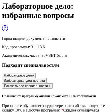
Управленческие дисциплины в
Лабораторное дело:
медицине
избранные вопросы
Здравоохранение и медицинские
науки
Образование и педагогические науки
Город выдачи документа:
г. Тольятти
Социология и социальная работа
Код программы:
31.113.6
Академических часов:
36
+ ЗЕТ баллы
Профессиональное обучение рабочих
Подходит специальностям
и служащих
История и археология
Лабораторное дело
Лабораторная диагностика
Психологические науки
Показать все специальности +
Техносферная безопасность и ОТ
Оплачивайте программу онлайн и экономьте 10% от стоимости
При оплате обучающего курса через наш сайт вы получаете
Техносферная безопасность и
скидку 10% на любую программу.
*
Скидка суммируется