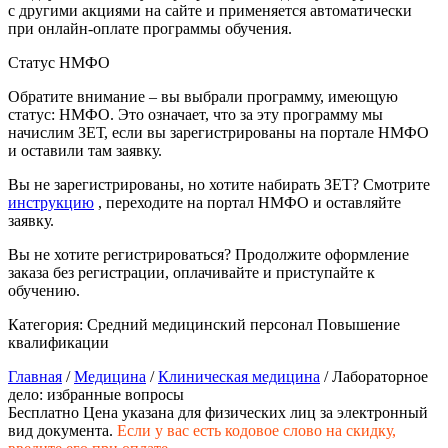
природообустройство
с другими акциями на сайте и применяется автоматически
при онлайн-оплате программы обучения.
Статус НМФО
Экологическая безопасность в
промышленности
Обратите внимание – вы выбрали программу, имеющую
статус: НМФО. Это означает, что за эту программу мы
начислим ЗЕТ, если вы зарегистрированы на портале НМФО
Управление охраной труда.
и оставили там заявку.
Техносферная безопасность
Вы не зарегистрированы, но хотите набирать ЗЕТ? Смотрите
Допуски
инструкцию
, переходите на портал НМФО и оставляйте
заявку.
Безопасность труда
Вы не хотите регистрироваться? Продолжите оформление
заказа без регистрации, оплачивайте и приступайте к
Экономика и управление
обучению.
Категория:
Средний медицинский персонал
Повышение
Управление производством
квалификации
общественного питания в
Главная
/
Медицина
/
Клиническая медицина
/ Лабораторное
организации
дело: избранные вопросы
Бесплатно
Цена указана для физических лиц
за электронный
вид документа.
Если у вас есть кодовое слово на скидку,
Управление административно-