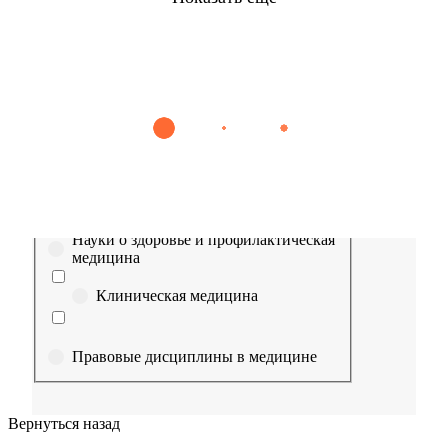
Найти
Сестринское дело
Эпидемиология
Медицинская помощь
Пр
Выберите направление
Медицина
Науки о здоровье и профилактическая
медицина
Клиническая медицина
Правовые дисциплины в медицине
Фармация
Вернуться назад