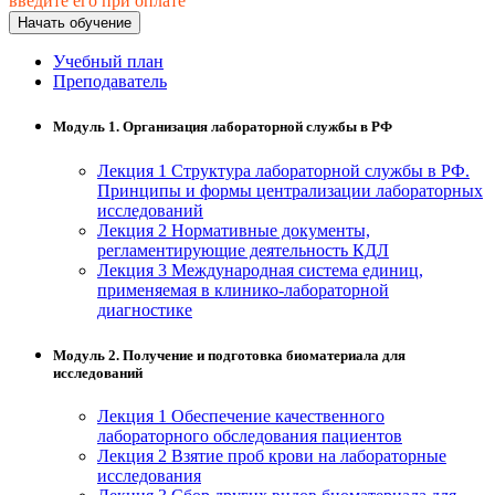
введите его при оплате
хозяйственной деятельностью
Начать обучение
Техника-технологии
Учебный план
Преподаватель
Прикладная геология, горное дело,
Модуль 1. Организация лабораторной службы в РФ
нефтегазовое дело и геодезия
Лекция 1 Структура лабораторной службы в РФ.
Принципы и формы централизации лабораторных
Техника и технологии наземного
исследований
транспорта
Лекция 2 Нормативные документы,
регламентирующие деятельность КДЛ
Лекция 3 Международная система единиц,
Техника и технологии строительства
применяемая в клинико-лабораторной
диагностике
Ядерная энергетика и технологии
Модуль 2. Получение и подготовка биоматериала для
исследований
Культура и спорт
Лекция 1 Обеспечение качественного
Физкультура и спорт
лабораторного обследования пациентов
Лекция 2 Взятие проб крови на лабораторные
Сервис и туризм
исследования