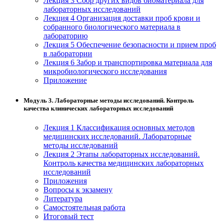
Лекция 3 Сбор других видов биоматериала для
лабораторных исследований
Изобразительное и прикладные виды
Лекция 4 Организация доставки проб крови и
искусств
собранного биологического материала в
лабораторию
Лекция 5 Обеспечение безопасности и прием проб
Средства массовой информации и
в лаборатории
информативно-библиотечное дело
Лекция 6 Забор и транспортировка материала для
микробиологического исследования
Приложение
Управление в технических системах
Модуль 3. Лабораторные методы исследований. Контроль
Ветеринария и зоотехника
качества клинических лабораторных исследований
Подготовка к периодической
Лекция 1 Классификация основных методов
аккредитации
медицинских исследований. Лабораторные
методы исследований
Основные Услуги
Лекция 2 Этапы лабораторных исследований.
Контроль качества медицинских лабораторных
Дополнительные Услуги
исследований
Приложения
Вопросы к экзамену
Литература
Самостоятельная работа
Итоговый тест