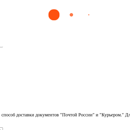
оль качества медицинских лабораторных исследований
е вопросы
ли способ доставки документов "Почтой России" и "Курьером." Д