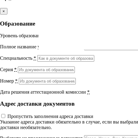
Лекция 2 Этапы лабораторных исследований. Контр
Приложения
Выберите направление
×
Вопросы к экзамену
Литература
Образование
Самостоятельная работа
Медицина
Итоговый тест
12 вопросов
01 ч.
Уровень образования
*
УП 36 Лабораторное дело избранные вопросы
Науки о здоровье и профилактическая
Полное название учебного заведения
*
медицина
Специальность
*
Клиническая медицина
Серия
*
Правовые дисциплины в медицине
Номер
*
Фармация
Дата решения аттестационной комиссии
*
Вернуться назад
Адрес доставки документов
Управленческие дисциплины в
Лабораторное дело: избранны
медицине
Пропустить заполнения адреса доставки
Указание адреса доставки обязательно в случае, если вы выбра
доставки необязательно.
Здравоохранение и медицинские