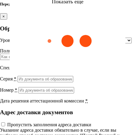
Модуль 3 Интенсивная терапия критических состояний в
Показать еще
Перед итоговым тестом заполните недостающие поля
акушерстве
Лекция 1 «Анестезия и интенсивная терапия при
×
массивной кровопотере в акушерстве. Клиническая
Найти
рекомендация»
Образование
Лекция 2 «Интенсивная терапия синдрома
гиперстимуляции яичников»
Уровень образования
*
Сестринское дело
Эпидемиология
Медицинская помощь
Пр
Выберите направление
Список литературы
Практическая работа
Полное название учебного заведения
*
Анестезиология в акушерстве – 36 часов. Итоговый
Медицина
тест
12 вопросов
01 ч.
Специальность
*
УП 36 Анестезиология в акушерстве
Науки о здоровье и профилактическая
Серия
*
медицина
Номер
*
Клиническая медицина
Дата решения аттестационной комиссии
*
Правовые дисциплины в медицине
Адрес доставки документов
Фармация
Пропустить заполнения адреса доставки
Вернуться назад
Указание адреса доставки обязательно в случае, если вы