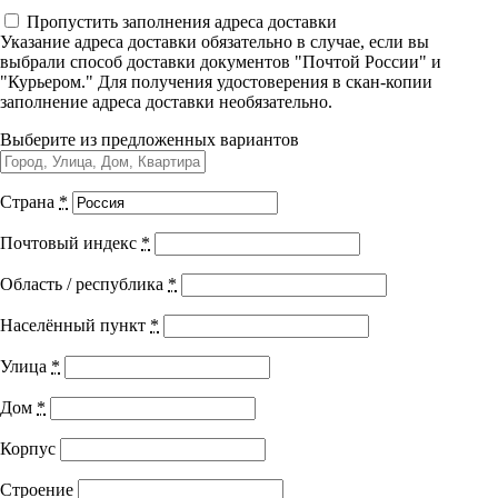
Управленческие дисциплины в
Пропустить заполнения адреса доставки
Анестезиология в
медицине
Указание адреса доставки обязательно в случае, если вы
выбрали способ доставки документов "Почтой России" и
акушерстве
"Курьером." Для получения удостоверения в скан-копии
заполнение адреса доставки необязательно.
Здравоохранение и медицинские
науки
Выберите из предложенных вариантов
Образование и педагогические науки
Город выдачи документа:
г. Москва
Страна
*
Социология и социальная работа
Код программы:
М31.079.5
Почтовый индекс
*
Академических часов:
36
+ ЗЕТ баллы
Профессиональное обучение рабочих
Область / республика
*
Подходит специальностям
и служащих
Населённый пункт
*
История и археология
Анестезиология-реаниматология
Улица
*
Акушерство и гинекология
Психологические науки
Скорая медицинская помощь
Дом
*
Показать все специальности +
Техносферная безопасность и ОТ
Корпус
Оплачивайте программу онлайн и экономьте 10% от стоимости
Строение