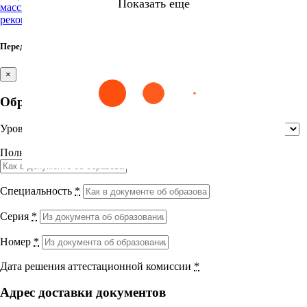
Модуль 3 Интенсивная терапия критических состояний в
Показать еще
массивной кровопотере в акушерстве. Клиническая
акушерстве
рекомендация»
Лекция 1 «Анестезия и интенсивная терапия при
Перед итоговым тестом заполните недостающие поля
массивной кровопотере в акушерстве. Клиническая
Найти
рекомендация»
Лекция 2 «Интенсивная терапия синдрома
×
гиперстимуляции яичников»
Сестринское дело
Эпидемиология
Медицинская помощь
Пр
Выберите направление
Список литературы
Образование
Практическая работа
Анестезиология в акушерстве – 36 часов. Итоговый
Уровень образования
*
Медицина
тест
12 вопросов
01 ч.
Полное название учебного заведения
*
УП 36 Анестезиология в акушерстве
Науки о здоровье и профилактическая
медицина
Специальность
*
Клиническая медицина
Серия
*
Номер
*
Правовые дисциплины в медицине
Дата решения аттестационной комиссии
*
Фармация
Адрес доставки документов
Вернуться назад