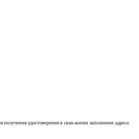
ике
ля получения удостоверения в скан-копии заполнение адреса