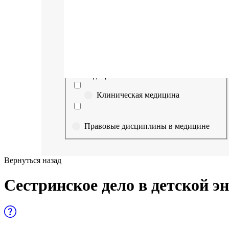
Выберите направление
Медицина
Науки о здоровье и профилактическая
медицина
Клиническая медицина
Правовые дисциплины в медицине
Фармация
Вернуться назад
Управленческие дисциплины в
Сестринское дело в детской 
медицине
Здравоохранение и медицинские
науки