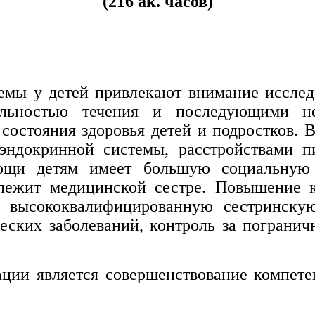
(216 ак. часов)
емы у детей привлекают внимание исследо
ельностью течения и последующими н
остояния здоровья детей и подростков. 
 эндокринной системы, расстройствами 
мощи детям имеет большую социальную 
лежит медицинской сестре. Повышение 
ть высококвалифицированную сестринску
еских заболеваний, контроль за погранич
ии является совершенствование компетен