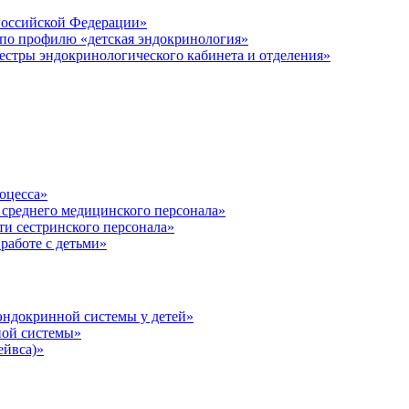
 Российской Федерации»
по профилю «детская эндокринология»
естры эндокринологического кабинета и отделения»
оцесса»
 среднего медицинского персонала»
ти сестринского персонала»
работе с детьми»
эндокринной системы у детей»
ной системы»
ейвса)»