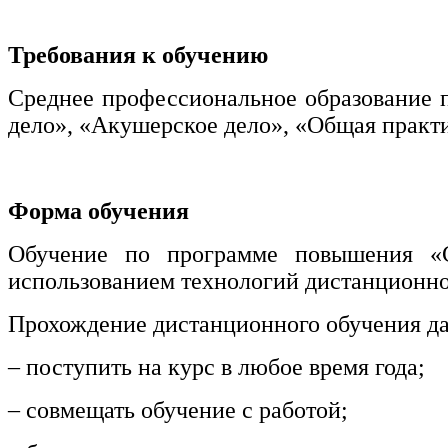
информативно-библиотечное дело
Требования к обучению
Управление в технических системах
Среднее профессиональное образование п
Ветеринария и зоотехника
дело», «Акушерское дело», «Общая практ
Подготовка к периодической
аккредитации
Основные Услуги
Форма обучения
Дополнительные Услуги
Обучение по программе повышения «С
использованием технологий дистанционно
Прохождение дистанционного обучения да
– поступить на курс в любое время года;
– совмещать обучение с работой;