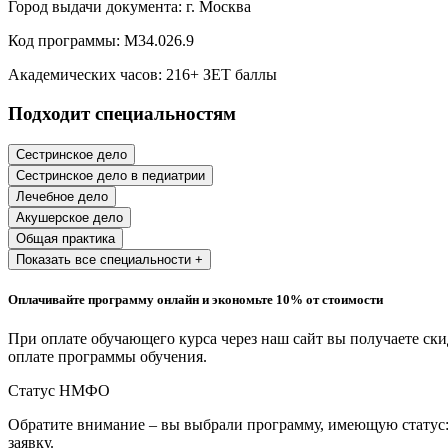
Город выдачи документа:
г. Москва
Образование и педагогические науки
Код программы:
М34.026.9
Социология и социальная работа
Академических часов:
216
+ ЗЕТ баллы
Подходит специальностям
Профессиональное обучение рабочих
и служащих
Сестринское дело
Сестринское дело в педиатрии
История и археология
Лечебное дело
Акушерское дело
Психологические науки
Общая практика
Показать все специальности +
Техносферная безопасность и ОТ
Оплачивайте программу онлайн и экономьте 10% от стоимости
Техносферная безопасность и
При оплате обучающего курса через наш сайт вы получаете ск
природообустройство
оплате программы обучения.
Статус НМФО
Экологическая безопасность в
промышленности
Обратите внимание – вы выбрали программу, имеющую статус:
заявку.