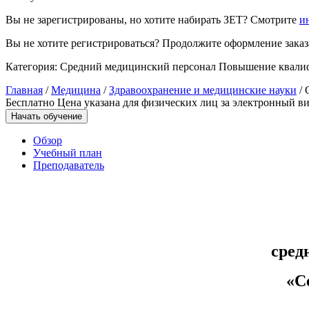
Вы не зарегистрированы, но хотите набирать ЗЕТ? Смотрите
и
Управление охраной труда.
Техносферная безопасность
Вы не хотите регистрироваться? Продолжите оформление заказа
Допуски
Категория:
Средний медицинский персонал
Повышение квали
Главная
/
Медицина
/
Здравоохранение и медицинские науки
/ 
Безопасность труда
Бесплатно
Цена указана для физических лиц
за электронный ви
Начать обучение
Экономика и управление
Обзор
Учебный план
Управление производством
Преподаватель
общественного питания в
организации
Управление административно-
хозяйственной деятельностью
сред
Техника-технологии
«
С
Прикладная геология, горное дело,