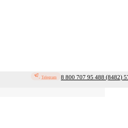
8 800 707 95 48
8 (8482) 5
Telegram
ь
Профилактика инфекций
Санитар
Мой кабинет