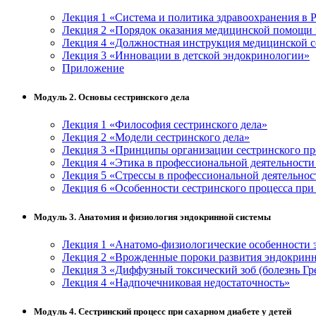
Лекция 1 «Система и политика здравоохранения в
Лекция 2 «Порядок оказания медицинской помощи 
Лекция 4 «Должностная инструкция медицинской с
Лекция 3 «Инновации в детской эндокринологии»
Приложение
Модуль 2. Основы сестринского дела
Лекция 1 «Философия сестринского дела»
Лекция 2 «Модели сестринского дела»
Лекция 3 «Принципы организации сестринского пр
Лекция 4 «Этика в профессиональной деятельности
Лекция 5 «Стрессы в профессиональной деятельнос
Лекция 6 «Особенности сестринского процесса при 
Модуль 3. Анатомия и физиология эндокринной системы
Лекция 1 «Анатомо-физиологические особенности 
Лекция 2 «Врожденные пороки развития эндокрин
Лекция 3 «Диффузный токсический зоб (болезнь Гр
Лекция 4 «Надпочечниковая недостаточность»
Модуль 4. Сестринский процесс при сахарном диабете у детей