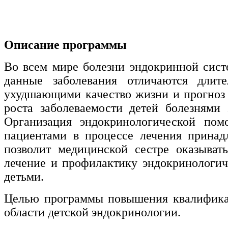
нефтегазовое дело и геодезия
Техника и технологии наземного
Описание программы
транспорта
Во всем мире болезни эндокринной сист
Техника и технологии строительства
данные заболевания отличаются длит
ухудшающими качество жизни и прогноз с
Ядерная энергетика и технологии
роста заболеваемости детей болезнями
Культура и спорт
Организация эндокринологической по
пациентами в процессе лечения принад
Физкультура и спорт
позволит медицинской сестре оказыва
Сервис и туризм
лечение и профилактику эндокринологич
детьми.
Изобразительное и прикладные виды
Целью программы повышения квалификац
искусств
области детской эндокринологии.
Средства массовой информации и