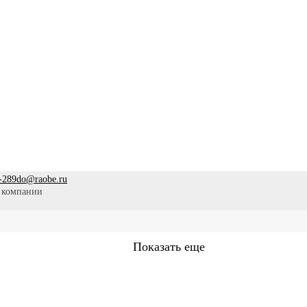
-289
do@raobe.ru
 компании
Показать еще
Сестринское дело
Эпидемиология
Медицинская помощ
аммы