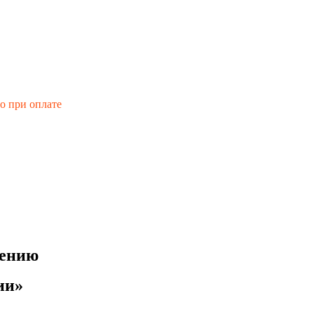
го при оплате
лению
ии
»