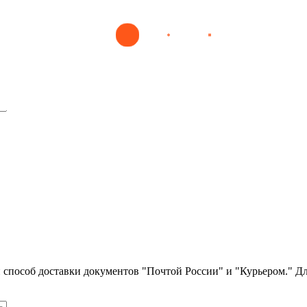
ии в общеврачебной практике
икробной терапии в общеврач
ли способ доставки документов "Почтой России" и "Курьером." Д