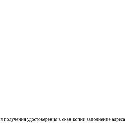
ебной практике
ля получения удостоверения в скан-копии заполнение адреса