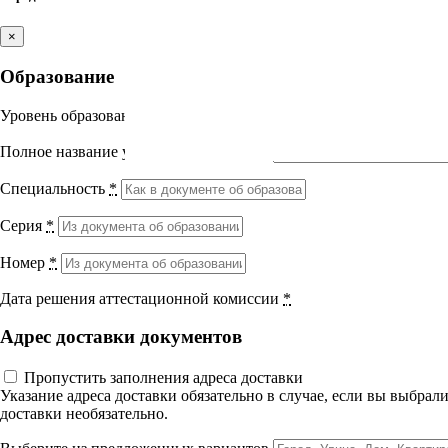
Практическая работа
Итоговый тест
Выберите направление
×
12 вопросов
01 ч.
УП 36 Принципы и алгоритмы антимикробной терап
Образование
Медицина
Уровень образования
*
Науки о здоровье и профилактическая
Полное название учебного заведения
*
медицина
Специальность
*
Клиническая медицина
Серия
*
Правовые дисциплины в медицине
Номер
*
Фармация
Дата решения аттестационной комиссии
*
Вернуться назад
Адрес доставки документов
Управленческие дисциплины в
Принципы и алгоритмы антим
медицине
Пропустить заполнения адреса доставки
Указание адреса доставки обязательно в случае, если вы выбра
доставки необязательно.
Здравоохранение и медицинские