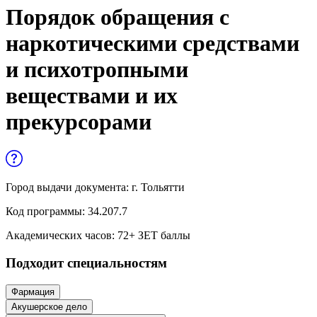
Управленческие дисциплины в
Порядок обращения с
медицине
наркотическими средствами
Здравоохранение и медицинские
и психотропными
науки
веществами и их
Образование и педагогические науки
прекурсорами
Социология и социальная работа
Профессиональное обучение рабочих
и служащих
Город выдачи документа:
г. Тольятти
Код программы:
34.207.7
История и археология
Академических часов:
72
+ ЗЕТ баллы
Психологические науки
Подходит специальностям
Техносферная безопасность и ОТ
Фармация
Акушерское дело
Техносферная безопасность и