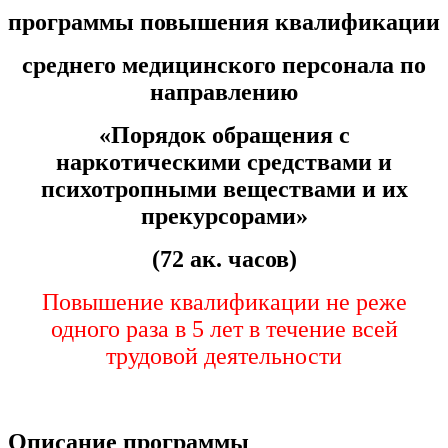
программы повышения квалификации
Изобразительное и прикладные виды
искусств
среднего медицинского персонала
по
направлению
Средства массовой информации и
информативно-библиотечное дело
«Порядок обращения с
наркотическими средствами и
Управление в технических системах
психотропными веществами и их
Ветеринария и зоотехника
прекурсорами»
Подготовка к периодической
(72 ак. часов)
аккредитации
Повышение квалификации не реже
Основные Услуги
одного раза в 5 лет в течение всей
Дополнительные Услуги
трудовой деятельности
Описание программы