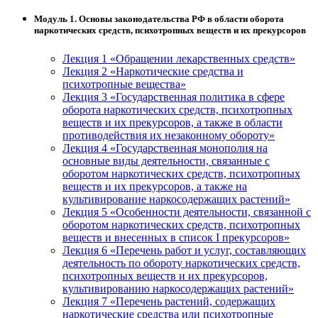
Модуль 1. Основы законодательства РФ в области оборота
наркотических средств, психотропных веществ и их прекурсоров
Лекция 1 «Обращении лекарственных средств»
Лекция 2 «Наркотические средства и
психотропные вещества»
Лекция 3 «Государственная политика в сфере
оборота наркотических средств, психотропных
веществ и их прекурсоров, а также в области
противодействия их незаконному обороту»
Лекция 4 «Государственная монополия на
основные виды деятельности, связанные с
оборотом наркотических средств, психотропных
веществ и их прекурсоров, а также на
культивирование наркосодержащих растений»
Лекция 5 «Особенности деятельности, связанной с
оборотом наркотических средств, психотропных
веществ и внесенных в список I прекурсоров»
Лекция 6 «Перечень работ и услуг, составляющих
деятельность по обороту наркотических средств,
психотропных веществ и их прекурсоров,
культивированию наркосодержащих растений»
Лекция 7 «Перечень растений, содержащих
наркотические средства или психотропные