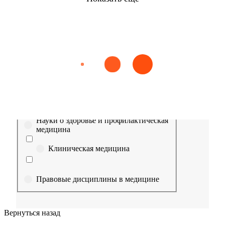
Найти
Сестринское дело
Эпидемиология
Медицинская помощь
Пр
Выберите направление
Медицина
Науки о здоровье и профилактическая
медицина
Клиническая медицина
Правовые дисциплины в медицине
Фармация
Вернуться назад