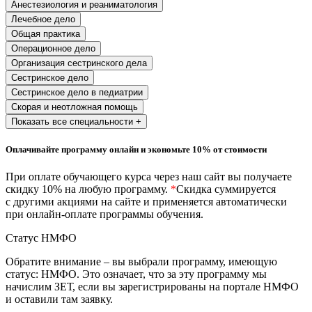
Анестезиология и реаниматология
природообустройство
Лечебное дело
Общая практика
Экологическая безопасность в
Операционное дело
промышленности
Организация сестринского дела
Сестринское дело
Сестринское дело в педиатрии
Управление охраной труда.
Скорая и неотложная помощь
Техносферная безопасность
Показать все специальности +
Допуски
Оплачивайте программу онлайн и экономьте 10% от стоимости
Безопасность труда
При оплате обучающего курса через наш сайт вы получаете
скидку 10% на любую программу.
*
Скидка суммируется
Экономика и управление
с другими акциями на сайте и применяется автоматически
при онлайн-оплате программы обучения.
Статус НМФО
Управление производством
общественного питания в
Обратите внимание – вы выбрали программу, имеющую
организации
статус: НМФО. Это означает, что за эту программу мы
начислим ЗЕТ, если вы зарегистрированы на портале НМФО
и оставили там заявку.
Управление административно-