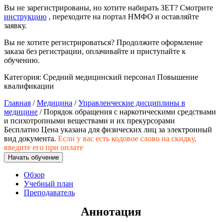
хозяйственной деятельностью
Вы не зарегистрированы, но хотите набирать ЗЕТ? Смотрите
инструкцию
, переходите на портал НМФО и оставляйте
Техника-технологии
заявку.
Вы не хотите регистрироваться? Продолжите оформление
заказа без регистрации, оплачивайте и приступайте к
Прикладная геология, горное дело,
обучению.
нефтегазовое дело и геодезия
Категория:
Средний медицинский персонал
Повышение
квалификации
Техника и технологии наземного
транспорта
Главная
/
Медицина
/
Управленческие дисциплины в
медицине
/ Порядок обращения с наркотическими средствами
и психотропными веществами и их прекурсорами
Техника и технологии строительства
Бесплатно
Цена указана для физических лиц
за электронный
вид документа.
Если у вас есть кодовое слово на скидку,
Ядерная энергетика и технологии
введите его при оплате
Начать обучение
Культура и спорт
Обзор
Учебный план
Физкультура и спорт
Преподаватель
Сервис и туризм
Аннотация