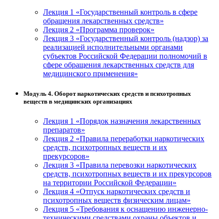
Лекция 1 «Государственный контроль в сфере
обращения лекарственных средств»
Лекция 2 «Программа проверок»
Лекция 3 «Государственный контроль (надзор) за
реализацией исполнительными органами
субъектов Российской Федерации полномочий в
сфере обращения лекарственных средств для
медицинского применения»
Модуль 4. Оборот наркотических средств и психотропных
веществ в медицинских организациях
Лекция 1 «Порядок назначения лекарственных
препаратов»
Лекция 2 «Правила переработки наркотических
средств, психотропных веществ и их
прекурсоров»
Лекция 3 «Правила перевозки наркотических
средств, психотропных веществ и их прекурсоров
на территории Российской Федерации»
Лекция 4 «Отпуск наркотических средств и
психотропных веществ физическим лицам»
Лекция 5 «Требования к оснащению инженерно-
техническими средствами охраны объектов и