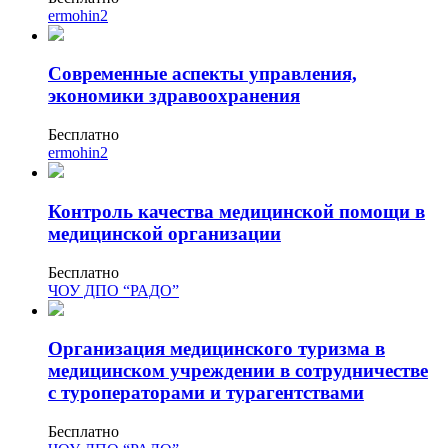
хозяйственной деятельностью
ermohin2
Техника-технологии
Современные аспекты управления,
экономики здравоохранения
Прикладная геология, горное дело,
нефтегазовое дело и геодезия
Бесплатно
ermohin2
Техника и технологии наземного
транспорта
Контроль качества медицинской помощи в
медицинской организации
Техника и технологии строительства
Бесплатно
ЧОУ ДПО “РАДО”
Ядерная энергетика и технологии
Культура и спорт
Организация медицинского туризма в
медицинском учреждении в сотрудничестве
Физкультура и спорт
с туроператорами и турагентствами
Сервис и туризм
Бесплатно