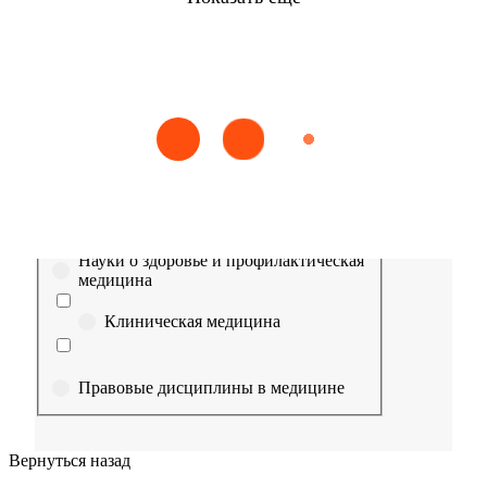
Найти
Сестринское дело
Эпидемиология
Медицинская помощь
Пр
Выберите направление
Медицина
Науки о здоровье и профилактическая
медицина
Клиническая медицина
Правовые дисциплины в медицине
Фармация
Вернуться назад