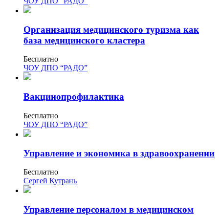
ЧОУ ДПО “РАДО”
Изобразительное и прикладные виды
искусств
Организация медицинского туризма как
база медицинского кластера
Средства массовой информации и
Бесплатно
информативно-библиотечное дело
ЧОУ ДПО “РАДО”
Управление в технических системах
Вакцинопрофилактика
Ветеринария и зоотехника
Бесплатно
Подготовка к периодической
ЧОУ ДПО “РАДО”
аккредитации
Основные Услуги
Управление и экономика в здравоохранении
Дополнительные Услуги
Бесплатно
Сергей Кутрань
Управление персоналом в медицинском