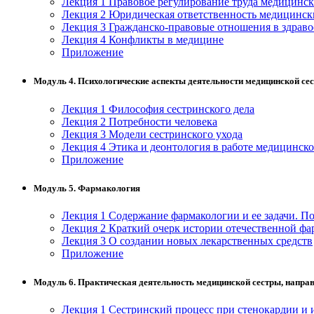
Лекция 1 Правовое регулирование труда медицинс
нефтегазовое дело и геодезия
Лекция 2 Юридическая ответственность медицинск
Лекция 3 Гражданско-правовые отношения в здрав
Лекция 4 Конфликты в медицине
Техника и технологии наземного
Приложение
транспорта
Модуль 4. Психологические аспекты деятельности медицинской се
Техника и технологии строительства
Лекция 1 Философия сестринского дела
Лекция 2 Потребности человека
Ядерная энергетика и технологии
Лекция 3 Модели сестринского ухода
Лекция 4 Этика и деонтология в работе медицинско
Приложение
Культура и спорт
Физкультура и спорт
Модуль 5. Фармакология
Лекция 1 Содержание фармакологии и ее задачи. 
Сервис и туризм
Лекция 2 Краткий очерк истории отечественной ф
Лекция 3 О создании новых лекарственных средств
Приложение
Изобразительное и прикладные виды
искусств
Модуль 6. Практическая деятельность медицинской сестры, направ
Лекция 1 Сестринский процесс при стенокардии и 
Средства массовой информации и