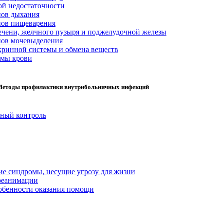
ой недостаточности
нов дыхания
нов пищеварения
ечени, желчного пузыря и поджелудочной железы
нов мочевыделения
кринной системы и обмена веществ
емы крови
 Методы профилактики внутрибольничных инфекций
нный контроль
ие синдромы, несущие угрозу для жизни
реанимации
обенности оказания помощи