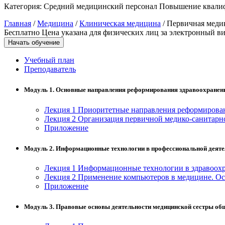
Категория:
Средний медицинский персонал
Повышение квали
Управление охраной труда.
Главная
/
Медицина
/
Клиническая медицина
/ Первичная меди
Техносферная безопасность
Бесплатно
Цена указана для физических лиц
за электронный ви
Начать обучение
Допуски
Учебный план
Безопасность труда
Преподаватель
Экономика и управление
Модуль 1. Основные направления реформирования здравоохранени
Лекция 1 Приоритетные направления реформирован
Управление производством
Лекция 2 Организация первичной медико-санитар
общественного питания в
Приложение
организации
Модуль 2. Информационные технологии в профессиональной деяте
Управление административно-
Лекция 1 Информационные технологии в здравоох
хозяйственной деятельностью
Лекция 2 Применение компьютеров в медицине. Ос
Приложение
Техника-технологии
Модуль 3. Правовые основы деятельности медицинской сестры об
Прикладная геология, горное дело,