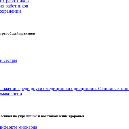
ких работников
их работников
оохранении
стры общей практики
й сестры
Положение среди других медицинских дисциплин. Основные этап
армакологии
ленная на укрепление и восстановление здоровья
инфаркте миокарда