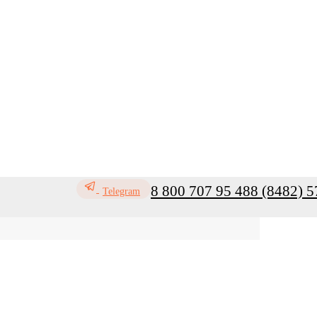
8 800 707 95 48
8 (8482) 5
Telegram
ь
Профилактика инфекций
Санитар
Мой кабинет