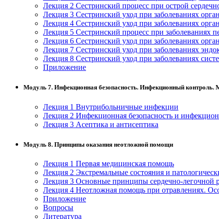
Лекция 2 Сестринский процесс при острой сердечн
информативно-библиотечное дело
Лекция 3 Сестринский уход при заболеваниях орга
Лекция 4 Сестринский уход при заболеваниях орга
Управление в технических системах
Лекция 5 Сестринский процесс при заболеваниях п
Лекция 6 Сестринский уход при заболеваниях орга
Ветеринария и зоотехника
Лекция 7 Сестринский уход при заболеваниях эндо
Лекция 8 Сестринский уход при заболеваниях сист
Подготовка к периодической
Приложение
аккредитации
Модуль 7. Инфекционная безопасность. Инфекционный контроль.
Основные Услуги
Лекция 1 Внутрибольничные инфекции
Дополнительные Услуги
Лекция 2 Инфекционная безопасность и инфекцио
Лекция 3 Асептика и антисептика
Модуль 8. Принципы оказания неотложной помощи
Лекция 1 Первая медицинская помощь
Лекция 2 Экстремальные состояния и патологическ
Лекция 3 Основные принципы сердечно-легочной 
Лекция 4 Неотложная помощь при отравлениях. Ос
Приложение
Вопросы
Литература