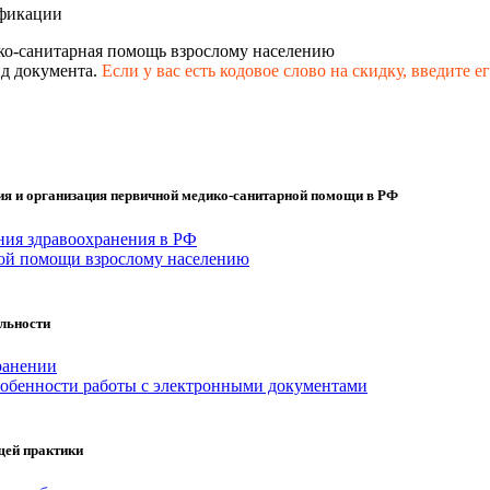
фикации
ко-санитарная помощь взрослому населению
д документа.
Если у вас есть кодовое слово на скидку,
введите е
я и организация первичной медико-санитарной помощи в РФ
ия здравоохранения в РФ
ной помощи взрослому населению
льности
ранении
обенности работы с электронными документами
щей практики