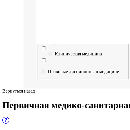
Выберите направление
Медицина
Науки о здоровье и профилактическая
медицина
Клиническая медицина
Правовые дисциплины в медицине
Фармация
Вернуться назад
Управленческие дисциплины в
Первичная медико-санитарна
медицине
Здравоохранение и медицинские
науки