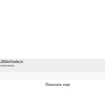
-289
do@raobe.ru
 компании
Показать еще
Сестринское дело
Эпидемиология
Медицинская помощ
аммы