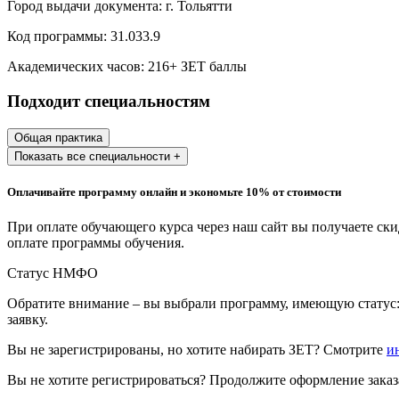
Город выдачи документа:
г. Тольятти
Образование и педагогические науки
Код программы:
31.033.9
Социология и социальная работа
Академических часов:
216
+ ЗЕТ баллы
Подходит специальностям
Профессиональное обучение рабочих
и служащих
Общая практика
Показать все специальности +
История и археология
Оплачивайте программу онлайн и экономьте 10% от стоимости
Психологические науки
При оплате обучающего курса через наш сайт вы получаете ск
Техносферная безопасность и ОТ
оплате программы обучения.
Статус НМФО
Техносферная безопасность и
Обратите внимание – вы выбрали программу, имеющую статус:
природообустройство
заявку.
Вы не зарегистрированы, но хотите набирать ЗЕТ? Смотрите
и
Экологическая безопасность в
промышленности
Вы не хотите регистрироваться? Продолжите оформление заказа