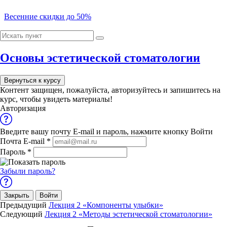
Весенние скидки до 50%
00
00
Модуль 1. Принципы эстетики в стоматологии.
00
Основы эстетической стоматологии
00
Лекция 1 «Эстетика в стоматологии»
Выбрать курс
Лекция 2 «Компоненты улыбки»
Вернуться к курсу
Cкидка -10%
Контент защищен, пожалуйста,
авторизуйтесь
и запишитесь на
Модуль 2. Методы эстетической стоматологии.
при онлайн-оплате
курс, чтобы увидеть материалы!
на программы обучения
Авторизация
Лекция 1 «Эстетический анализ»
Лекция 2 «Методы эстетической стоматологии»
Выбрать
Введите вашу почту E-mail и пароль, нажмите кнопку Войти
Лекция 3 «Современные методы коррекции цвета
Отдел по работе с юридическими лицами
Почта E-mail
*
зубов»
Пароль
*
Лекция 4 «Реставрация зубов»
Обращаем Ваше внимание на изменение
реквизитов
нашей компании
Лекция 5 «Дентальная имплантация»
ОБРАЗОВАТЕЛЬНЫЙ ПОРТАЛ
Итоговый тест
Забыли пароль?
8 800 707 95 48
8 (8482) 57-00-10
Telegram
12 вопросов
01 ч.
УП 36 Основы эстетической стоматологии
Закрыть
Войти
Литература
Предыдущий
Лекция 2 «Компоненты улыбки»
Теоретические вопросы
Следующий
Лекция 2 «Методы эстетической стоматологии»
Все программы