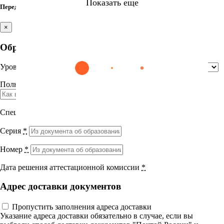
Показать еще
Перед итоговым тестом заполните недостающие поля
×
Найти
Образование
Уровень образования
*
Сестринское дело
Эпидемиология
Медицинская помощь
Пр
Выберите направление
Полное название учебного заведения
*
Медицина
Специальность
*
Науки о здоровье и профилактическая
Серия
*
медицина
Номер
*
Клиническая медицина
Дата решения аттестационной комиссии
*
Правовые дисциплины в медицине
Адрес доставки документов
Фармация
Пропустить заполнения адреса доставки
Вернуться назад
Указание адреса доставки обязательно в случае, если вы