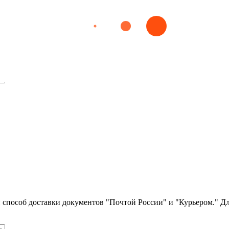
сов
удители гриппа
рентеральных вирусных гепатитов D, C, G
 Происхождение паразитизма
мунной системе человека
дающиеся трансмиссивно
ли способ доставки документов "Почтой России" и "Курьером." Д
интов
 Сосальщики (Trematodes)