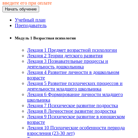
введите его при оплате
природообустройство
Начать обучение
Учебный план
Экологическая безопасность в
Преподаватель
промышленности
Модуль 1 Возрастная психология
Управление охраной труда.
Техносферная безопасность
Лекция 1 Предмет возрастной психологии
Лекция 2 Теории детского развития
Лекция 3 Познавательные процессы и
Допуски
деятельность дошкольника
Лекция 4 Развитие личности в дошкольном
Безопасность труда
возрасте
Лекция 5 Развитие психических процессов и
Экономика и управление
деятельности младшего школьника
Лекция 6 Формирование личности младшего
школьника
Управление производством
Лекция 7 Психическое развитие подростка
общественного питания в
Лекция 8 Личностное развитие подростка
организации
Лекция 9 Психическое развитие в юношеском
возрасте
Лекция 10 Психические особенности периода
взросления (23-30 лет)
Управление административно-