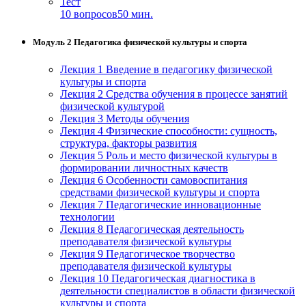
Тест
хозяйственной деятельностью
10 вопросов
50 мин.
Техника-технологии
Модуль 2 Педагогика физической культуры и спорта
Лекция 1 Введение в педагогику физической
Прикладная геология, горное дело,
культуры и спорта
нефтегазовое дело и геодезия
Лекция 2 Средства обучения в процессе занятий
физической культурой
Лекция 3 Методы обучения
Техника и технологии наземного
Лекция 4 Физические способности: сущность,
транспорта
структура, факторы развития
Лекция 5 Роль и место физической культуры в
формировании личностных качеств
Техника и технологии строительства
Лекция 6 Особенности самовоспитания
средствами физической культуры и спорта
Ядерная энергетика и технологии
Лекция 7 Педагогические инновационные
технологии
Лекция 8 Педагогическая деятельность
Культура и спорт
преподавателя физической культуры
Лекция 9 Педагогическое творчество
Физкультура и спорт
преподавателя физической культуры
Лекция 10 Педагогическая диагностика в
Сервис и туризм
деятельности специалистов в области физической
культуры и спорта