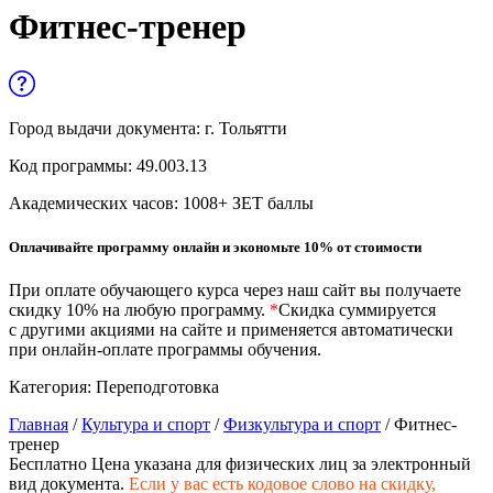
Управленческие дисциплины в
Фитнес-тренер
медицине
Здравоохранение и медицинские
науки
Город выдачи документа:
г. Тольятти
Образование и педагогические науки
Код программы:
49.003.13
Социология и социальная работа
Академических часов:
1008
+ ЗЕТ баллы
Оплачивайте программу онлайн и экономьте 10% от стоимости
Профессиональное обучение рабочих
и служащих
При оплате обучающего курса через наш сайт вы получаете
скидку 10% на любую программу.
*
Скидка суммируется
История и археология
с другими акциями на сайте и применяется автоматически
при онлайн-оплате программы обучения.
Психологические науки
Категория:
Переподготовка
Техносферная безопасность и ОТ
Главная
/
Культура и спорт
/
Физкультура и спорт
/ Фитнес-
тренер
Бесплатно
Цена указана для физических лиц
за электронный
вид документа.
Если у вас есть кодовое слово на скидку,
Техносферная безопасность и