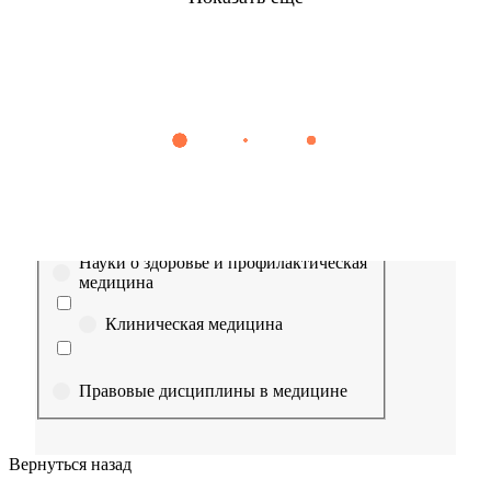
Найти
Сестринское дело
Эпидемиология
Медицинская помощь
Пр
Выберите направление
Медицина
Науки о здоровье и профилактическая
медицина
Клиническая медицина
Правовые дисциплины в медицине
Фармация
Вернуться назад