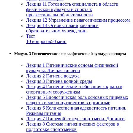
Лекция 11 Готовность специалиста в области
физической культуры и спорта к
Изобразительное и прикладные виды
профессиональной деятельности
искусств
Лекция 12 Управление педагогическим процессом
Лекция 13 Основы планирования в
образовательном учреждении
Средства массовой информации и
Тест
информативно-библиотечное дело
10 вопросов
50 мин.
Управление в технических системах
Модуль 3 Гигиенические основы физической культуры и спорта
Ветеринария и зоотехника
Лекция 1 Гигиенические основы физической
культуры. Личная гигиена
Подготовка к периодической
Лекция 2 Гигиена воздуха
аккредитации
Лекция 3 Гигиена водной среды
Лекция 4 Гигиенические требования к крытым
Основные Услуги
спортивным сооружениям
Лекция 5 Биологическая роль основных пищевых
Дополнительные Услуги
веществ и микронутриентов в организме
Лекция 6 Количественная адекватность питания.
Режимы питания
Лекция 7 Пищевой статус спортсмена. Допинги
Лекция 8 Система гигиенических факторов в
подготовке спортсменов