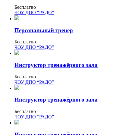
природообустройство
Бесплатно
ЧОУ ДПО “РАДО”
Экологическая безопасность в
промышленности
Персональный тренер
Бесплатно
Управление охраной труда.
ЧОУ ДПО “РАДО”
Техносферная безопасность
Допуски
Инструктор тренажёрного зала
Безопасность труда
Бесплатно
ЧОУ ДПО “РАДО”
Экономика и управление
Инструктор тренажёрного зала
Управление производством
общественного питания в
Бесплатно
организации
ЧОУ ДПО “РАДО”
Управление административно-
Инструктор тренажёрного зала