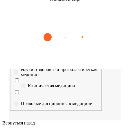
Найти
Сестринское дело
Эпидемиология
Медицинская помощь
Пр
Выберите направление
Медицина
Науки о здоровье и профилактическая
медицина
Клиническая медицина
Правовые дисциплины в медицине
Фармация
Вернуться назад