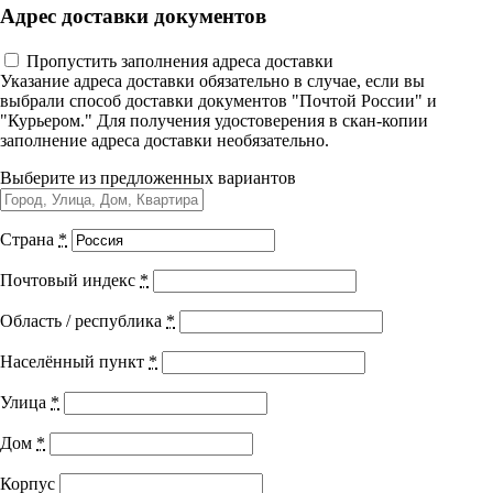
Адрес доставки документов
Управленческие дисциплины в
Лечебная физкультура при
медицине
Пропустить заполнения адреса доставки
заболеваниях сердечно-
Указание адреса доставки обязательно в случае, если вы
выбрали способ доставки документов "Почтой России" и
Здравоохранение и медицинские
сосудистой системы
"Курьером." Для получения удостоверения в скан-копии
науки
заполнение адреса доставки необязательно.
Образование и педагогические науки
Выберите из предложенных вариантов
Социология и социальная работа
Город выдачи документа:
г. Тольятти
Страна
*
Код программы:
31.057.9
Профессиональное обучение рабочих
Почтовый индекс
*
Академических часов:
36
+ ЗЕТ баллы
и служащих
Область / республика
*
Подходит специальностям
История и археология
Населённый пункт
*
Лечебная физкультура
Психологические науки
Улица
*
Реабилитационное сестринское дело
Сестринское дело
Техносферная безопасность и ОТ
Дом
*
Показать все специальности +
Корпус