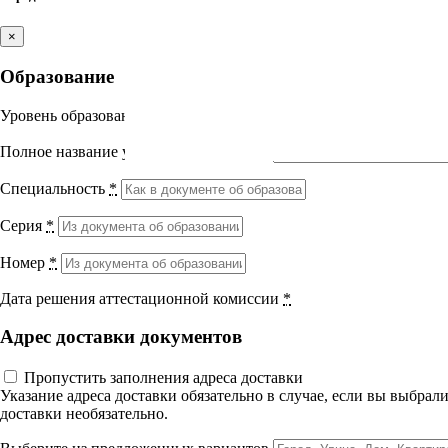
Лекция 5. Лазерный пилинг
Вопросы к экзамену
Выберите направление
×
Литература
Самостоятельная работа
Образование
Итоговый тест
Медицина
10 вопросов
50 мин.
УП 36 Лазерные технологии в эстетической медицин
Уровень образования
*
Науки о здоровье и профилактическая
Полное название учебного заведения
*
медицина
Специальность
*
Клиническая медицина
Серия
*
Правовые дисциплины в медицине
Номер
*
Фармация
Дата решения аттестационной комиссии
*
Вернуться назад
Адрес доставки документов
Управленческие дисциплины в
Лазерные технологии в эстет
медицине
Пропустить заполнения адреса доставки
Указание адреса доставки обязательно в случае, если вы выбра
доставки необязательно.
Здравоохранение и медицинские