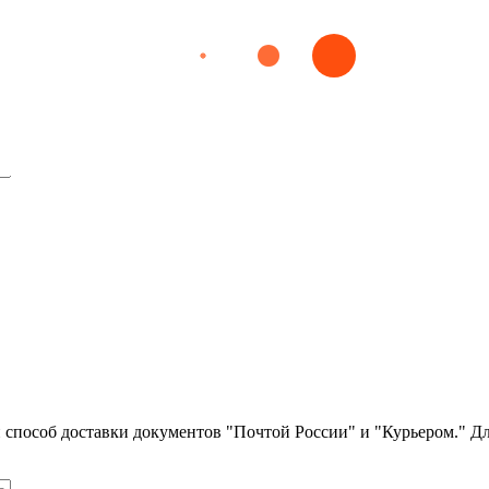
е
ической медицине
ли способ доставки документов "Почтой России" и "Курьером." Д