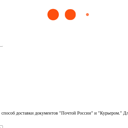
е
ической медицине
ли способ доставки документов "Почтой России" и "Курьером." Д