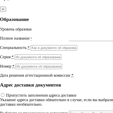
Лекция 5. Лазерный пилинг
Вопросы к экзамену
Выберите направление
×
Литература
Самостоятельная работа
Образование
Итоговый тест
Медицина
10 вопросов
50 мин.
УП 36 Лазерные технологии в эстетической медицин
Уровень образования
*
Науки о здоровье и профилактическая
Полное название учебного заведения
*
медицина
Специальность
*
Клиническая медицина
Серия
*
Правовые дисциплины в медицине
Номер
*
Фармация
Дата решения аттестационной комиссии
*
Вернуться назад
Адрес доставки документов
Управленческие дисциплины в
Лазерные технологии в эстет
медицине
Пропустить заполнения адреса доставки
Указание адреса доставки обязательно в случае, если вы выбра
доставки необязательно.
Здравоохранение и медицинские