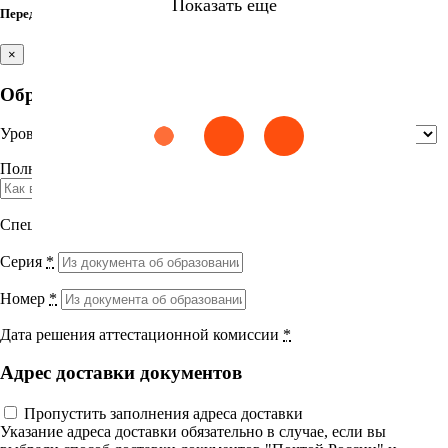
Показать еще
Перед итоговым тестом заполните недостающие поля
×
Найти
Образование
Уровень образования
*
Сестринское дело
Эпидемиология
Медицинская помощь
Пр
Выберите направление
Полное название учебного заведения
*
Медицина
Специальность
*
Науки о здоровье и профилактическая
Серия
*
медицина
Номер
*
Клиническая медицина
Дата решения аттестационной комиссии
*
Правовые дисциплины в медицине
Адрес доставки документов
Фармация
Пропустить заполнения адреса доставки
Вернуться назад
Указание адреса доставки обязательно в случае, если вы