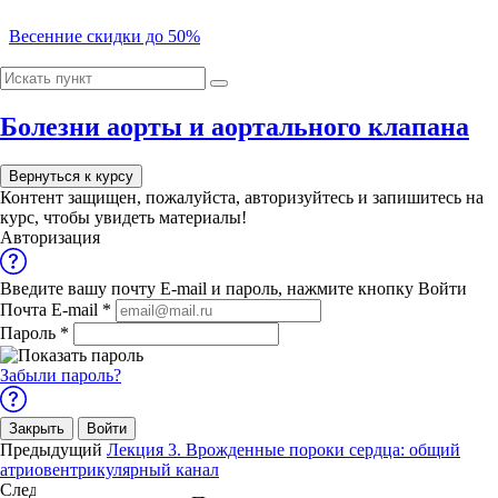
Весенние скидки до 50%
00
00
Модуль 1. Анатомия клапанного аппарата сердца, аорты и её
00
ветвей.
Болезни аорты и аортального клапана
00
Выбрать курс
Лекция 1. Строение сердца человека, его стенок,
Вернуться к курсу
функции и круги кровообращения
Cкидка -10%
Контент защищен, пожалуйста,
авторизуйтесь
и запишитесь на
Лекция 2. Клапанный аппарат сердца
при онлайн-оплате
курс, чтобы увидеть материалы!
Лекция 3. Клапанный аппарат сердца
на программы обучения
Авторизация
Аорта и артерии
Видеолекции Строение сердца человека, круги
Выбрать
кровообращения
Введите вашу почту E-mail и пароль, нажмите кнопку Войти
Отдел по работе с юридическими лицами
Почта E-mail
*
Модуль 2. Пороки атриовентрикулярных клапанов сердца
Пароль
*
Обращаем Ваше внимание на изменение
реквизитов
нашей компании
(соединительно – тканная дисплазия, ревматизм)
ОБРАЗОВАТЕЛЬНЫЙ ПОРТАЛ
Забыли пароль?
8 800 707 95 48
8 (8482) 57-00-10
Telegram
Лекция 1. Пороки митрального клапана
Лекция 2. Пороки трехстворчатого клапана
Закрыть
Войти
Лекция 3. Врожденные пороки сердца: общий
Предыдущий
Лекция 3. Врожденные пороки сердца: общий
атриовентрикулярный канал
атриовентрикулярный канал
Видеоматериалы
Все программы
Следующий
Митральный стеноз
Митральный стеноз