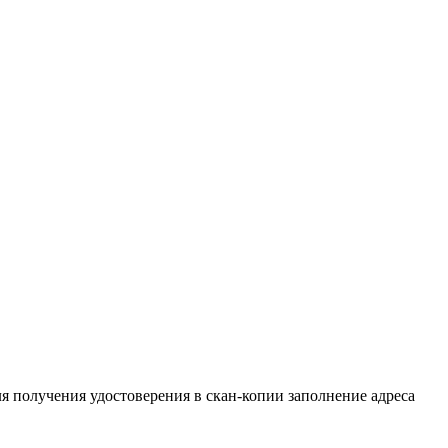
с эксплуатацией тепловых
ля получения удостоверения в скан-копии заполнение адреса