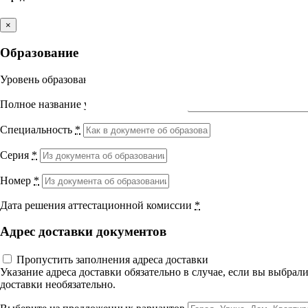
Лекция 2 «Средства индивидуальной защиты от воз
Практическое занятие по модулю 3
Выберите направление
×
Практическая работа
Список используемой литературы
Образование
УП 16 Безопасные методы и приемы выполнения рабо
Медицина
Итоговый тест
10 вопросов
50 мин.
Уровень образования
*
Науки о здоровье и профилактическая
Полное название учебного заведения
*
медицина
Специальность
*
Клиническая медицина
Серия
*
Правовые дисциплины в медицине
Номер
*
Фармация
Дата решения аттестационной комиссии
*
Вернуться назад
Адрес доставки документов
Управленческие дисциплины в
Безопасные методы и приемы 
медицине
Пропустить заполнения адреса доставки
Указание адреса доставки обязательно в случае, если вы выбра
энергоустановок
доставки необязательно.
Здравоохранение и медицинские