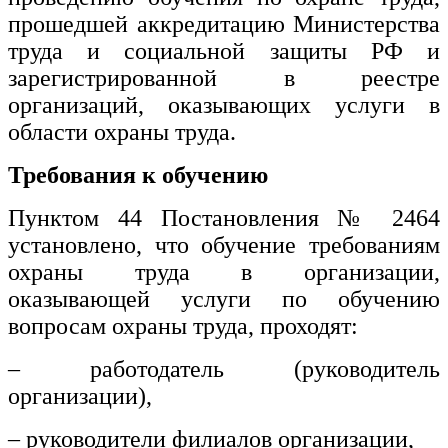
прошедшей аккредитацию Министерства
Изобразительное и прикладные виды
труда и социальной защиты РФ и
искусств
зарегистрированной в реестре
организаций, оказывающих услуги в
Средства массовой информации и
информативно-библиотечное дело
области охраны труда.
Управление в технических системах
Требования к обучению
Ветеринария и зоотехника
Пунктом 44 Постановления № 2464
установлено, что обучение требованиям
Подготовка к периодической
аккредитации
охраны труда в организации,
оказывающей услуги по обучению
Основные Услуги
вопросам охраны труда, проходят:
Дополнительные Услуги
– работодатель (руководитель
организации),
– руководители филиалов организации,