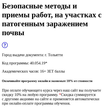
Управленческие дисциплины в
Безопасные методы и
медицине
приемы работ, на участках с
Здравоохранение и медицинские
патогенным заражением
науки
почвы
Образование и педагогические науки
Социология и социальная работа
Город выдачи документа:
г. Тольятти
Профессиональное обучение рабочих
и служащих
Код программы:
40.054.19*
Академических часов:
16
+ ЗЕТ баллы
История и археология
Оплачивайте программу онлайн и экономьте 10% от стоимости
Психологические науки
При оплате обучающего курса через наш сайт вы получаете
Техносферная безопасность и ОТ
скидку 10% на любую программу.
*
Скидка суммируется
с другими акциями на сайте и применяется автоматически
при онлайн-оплате программы обучения.
Техносферная безопасность и