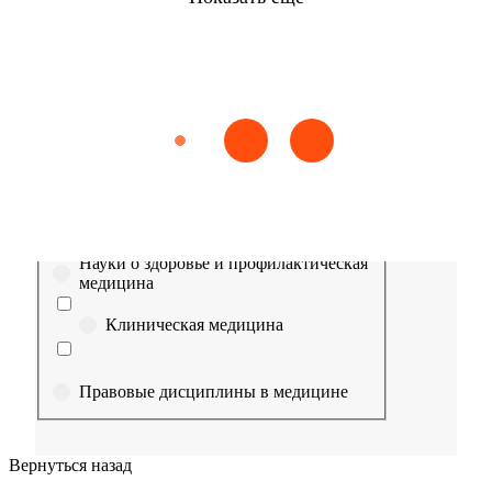
Найти
Сестринское дело
Эпидемиология
Медицинская помощь
Пр
Выберите направление
Медицина
Науки о здоровье и профилактическая
медицина
Клиническая медицина
Правовые дисциплины в медицине
Фармация
Вернуться назад