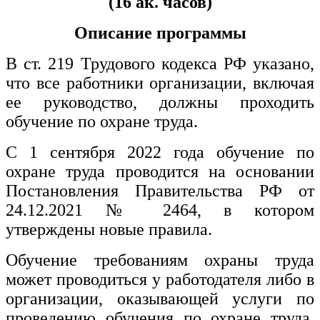
(16 ак. часов)
хозяйственной деятельностью
Описание программы
Техника-технологии
В ст. 219 Трудового кодекса РФ указано,
Прикладная геология, горное дело,
что все работники организации, включая
нефтегазовое дело и геодезия
ее руководство, должны проходить
обучение по охране труда.
Техника и технологии наземного
транспорта
С 1 сентября 2022 года обучение по
охране труда проводится на основании
Техника и технологии строительства
Постановления Правительства РФ от
24.12.2021 № 2464, в котором
Ядерная энергетика и технологии
утверждены новые правила.
Культура и спорт
Обучение требованиям охраны труда
Физкультура и спорт
может проводиться у работодателя либо в
организации, оказывающей услуги по
Сервис и туризм
проведению обучения по охране труда,