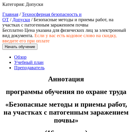
природообустройство
Категория:
Допуски
Главная
/
Техносферная безопасность и
ОТ
/
Допуски
/ Безопасные методы и приемы работ, на
Экологическая безопасность в
участках с патогенным заражением почвы
промышленности
Бесплатно
Цена указана для физических лиц
за электронный
вид документа.
Если у вас есть кодовое слово на скидку,
введите его при оплате
Управление охраной труда.
Начать обучение
Техносферная безопасность
Обзор
Допуски
Учебный план
Преподаватель
Безопасность труда
Аннотация
Экономика и управление
программы обучения по охране труда
Управление производством
«Безопасные методы и приемы работ,
общественного питания в
на участках с патогенным заражением
организации
почвы»
Управление административно-