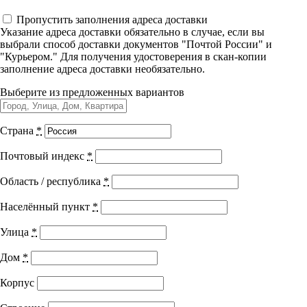
Управленческие дисциплины в
Бережливые технологии в
Пропустить заполнения адреса доставки
медицине
Указание адреса доставки обязательно в случае, если вы
медицинском учреждении.
выбрали способ доставки документов "Почтой России" и
"Курьером." Для получения удостоверения в скан-копии
Здравоохранение и медицинские
Базовый уровень
заполнение адреса доставки необязательно.
науки
Выберите из предложенных вариантов
Образование и педагогические науки
Социология и социальная работа
Страна
*
Город выдачи документа:
г. Тольятти
Почтовый индекс
*
Код программы:
31.001.24
Профессиональное обучение рабочих
Область / республика
*
Академических часов:
36
+ ЗЕТ баллы
и служащих
Населённый пункт
*
Подходит специальностям
История и археология
Улица
*
Организация здравоохранения и общественное здоровье
Психологические науки
Показать все специальности +
Дом
*
Техносферная безопасность и ОТ
Оплачивайте программу онлайн и экономьте 10% от стоимости
Корпус
При оплате обучающего курса через наш сайт вы получаете