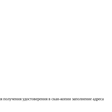
помощи
та
ны
ля получения удостоверения в скан-копии заполнение адреса