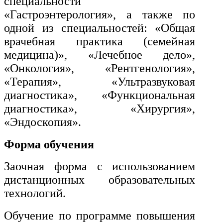
специальности
транспорта
«Гастроэнтерология», а также по
одной из специальностей: «Общая
Техника и технологии
врачебная практика (семейная
строительства
медицина)», «Лечебное дело»,
«Онкология», «Рентгенология»,
Ядерная энергетика и технологии
«Терапия», «Ультразвуковая
диагностика», «Функциональная
Культура и спорт
диагностика», «Хирургия»,
«Эндоскопия».
Физкультура и спорт
Форма обучения
Сервис и туризм
Заочная форма с использованием
Изобразительное и прикладные
дистанционных образовательных
виды искусств
технологий.
Обучение по программе повышения
Средства массовой информации