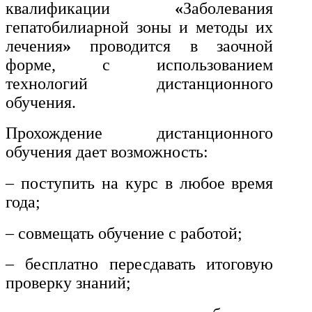
квалификации
«
Заболевания
и информативно-библиотечное
дело
гепатобилиарной зоны и методы их
лечения
»
проводится в заочной
Управление в технических
форме, с использованием
системах
технологий дистанционного
Ветеринария и зоотехника
обучения.
Подготовка к периодической
Прохождение дистанционного
аккредитации
обучения дает возможность:
Основные Услуги
– поступить на курс в любое время
года;
Дополнительные Услуги
– совмещать обучение с работой;
– бесплатно пересдавать итоговую
проверку знаний;