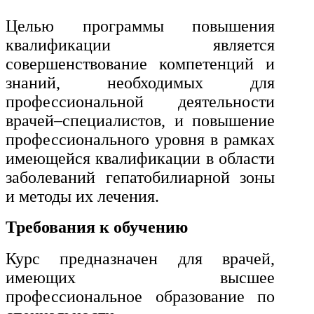
Целью программы повышения
Экономика и управление
квалификации является
совершенствование компетенций и
Управление производством
знаний, необходимых для
общественного питания в
организации
профессиональной деятельности
врачей–специалистов, и повышение
профессионального уровня в рамках
Управление административно-
имеющейся квалификации в области
хозяйственной деятельностью
заболеваний гепатобилиарной зоны
Техника-технологии
и методы их лечения.
Требования к обучению
Прикладная геология, горное
дело, нефтегазовое дело и
Курс предназначен для врачей,
геодезия
имеющих высшее
профессиональное образование по
Техника и технологии наземного