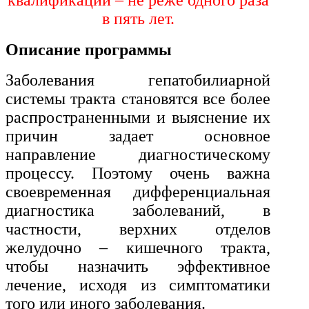
квалификации – не реже одного раза
История и археология
в пять лет.
Психологические науки
Описание программы
Техносферная безопасность и ОТ
Заболевания гепатобилиарной
системы тракта становятся все более
Техносферная безопасность и
распространенными и выяснение их
природообустройство
причин задает основное
направление диагностическому
Экологическая безопасность в
процессу. Поэтому очень важна
промышленности
своевременная дифференциальная
диагностика заболеваний, в
частности, верхних отделов
Управление охраной труда.
Техносферная безопасность
желудочно – кишечного тракта,
чтобы назначить эффективное
Допуски
лечение, исходя из симптоматики
того или иного заболевания.
Безопасность труда