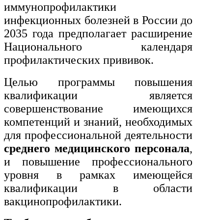
иммунопрофилактики
Экономика и управление
инфекционных болезней в России до
2035 года предполагает расширение
Национального календаря
Управление производством
профилактических прививок.
общественного питания в
организации
Целью программы повышения
квалификации является
Управление административно-
совершенствование имеющихся
хозяйственной деятельностью
компетенций и знаний, необходимых
Техника-технологии
для профессиональной деятельности
среднего медицинского персонала
,
и повышение профессионального
Прикладная геология, горное
дело, нефтегазовое дело и
уровня в рамках имеющейся
геодезия
квалификации в области
вакцинопрофилактики.
Техника и технологии наземного