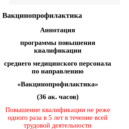
Фармация
Вакцинопрофилактика
Управленческие дисциплины в
Аннотация
медицине
программы повышения
квалификации
Здравоохранение и медицинские
науки
среднего медицинского персонала
по направлению
Образование и педагогические
науки
«Вакцинопрофилактика
»
Социология и социальная работа
(36 ак. часов)
Повышение квалификации не реже
Профессиональное обучение
одного раза в 5 лет в течение всей
рабочих и служащих
трудовой деятельности