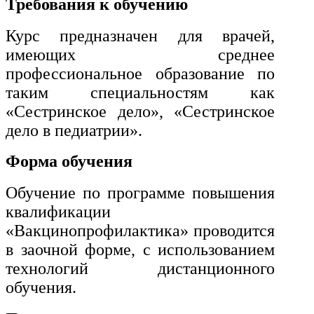
Требования к обучению
транспорта
Курс предназначен для врачей,
Техника и технологии
имеющих среднее
строительства
профессиональное образование по
таким специальностям как
Ядерная энергетика и технологии
«Сестринское дело», «Сестринское
дело в педиатрии».
Культура и спорт
Форма обучения
Физкультура и спорт
Обучение по программе повышения
Сервис и туризм
квалификации
«Вакцинопрофилактика» проводится
в заочной форме, с использованием
Изобразительное и прикладные
виды искусств
технологий дистанционного
обучения.
Средства массовой информации