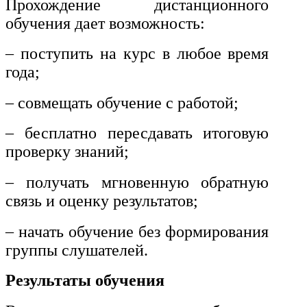
Прохождение дистанционного
и информативно-библиотечное
обучения дает возможность:
дело
Управление в технических
– поступить на курс в любое время
системах
года;
Ветеринария и зоотехника
– совмещать обучение с работой;
Подготовка к периодической
– бесплатно пересдавать итоговую
аккредитации
проверку знаний;
Основные Услуги
– получать мгновенную обратную
Дополнительные Услуги
связь и оценку результатов;
– начать обучение без формирования
группы слушателей.
Результаты обучения