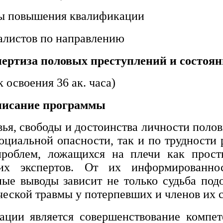
ы повышения квалификации
алистов по направлению
пертиза половых преступлений и состоя
к освоения 36 ак. часа)
исание программы
вья, свободы и достоинства личности поло
оциальной опасности, так и по трудности 
 проблем, ложащихся на плечи как прос
ких экспертов. От их информированнос
ные выводы зависит не только судьба под
еской травмы у потерпевших и членов их 
ции является совершенствование компет