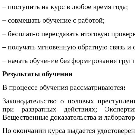
общественного питания в
– поступить на курс в любое время года;
организации
– совмещать обучение с работой;
Управление административно-
– бесплатно пересдавать итоговую провер
хозяйственной деятельностью
Техника-технологии
– получать мгновенную обратную связь и о
– начать обучение без формирования груп
Прикладная геология, горное
дело, нефтегазовое дело и
Результаты обучения
геодезия
В процессе обучения рассматриваются
:
Техника и технологии наземного
Законодательство о половых преступлен
транспорта
при развратных действиях; Эксперти
Вещественные доказательства и лаборато
Техника и технологии
строительства
По окончании курса выдается удостовере