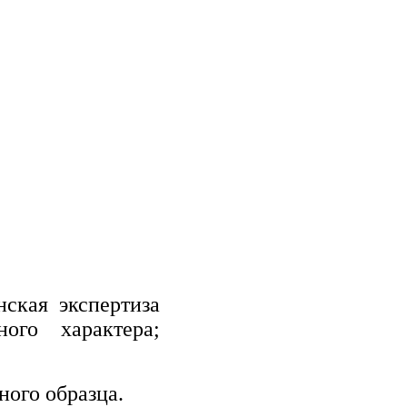
нская экспертиза
ого характера;
ого образца.