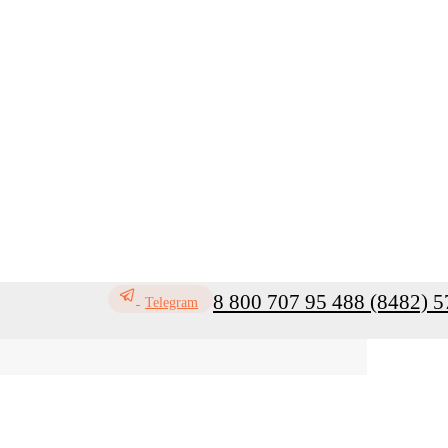
8 800 707 95 48
8 (8482) 5
Telegram
офилактика инфекций
Санитар
Мой кабинет