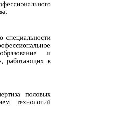
офессионального
зы.
о специальности
рофессиональное
 образование и
», работающих в
ертиза половых
ием технологий