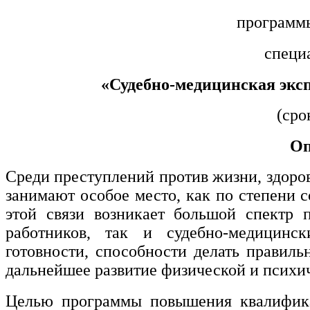
медицине
программ
Здравоохранение и медицинские
специ
науки
«Судебно-медицинская экс
Образование и педагогические
науки
(сро
Оп
Социология и социальная работа
Среди преступлений против жизни, здоро
занимают особое место, как по степени с
Профессиональное обучение
рабочих и служащих
этой связи возникает большой спектр
работников, так и судебно-медицинс
История и археология
готовности, способности делать правиль
дальнейшее развитие физической и психич
Психологические науки
Целью программы повышения квалифика
Техносферная безопасность и ОТ