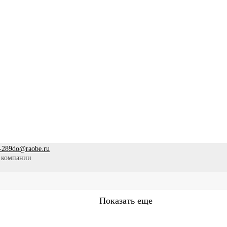
-289
do@raobe.ru
 компании
Показать еще
стринское дело
Эпидемиология
Медицинская помощь
Пр