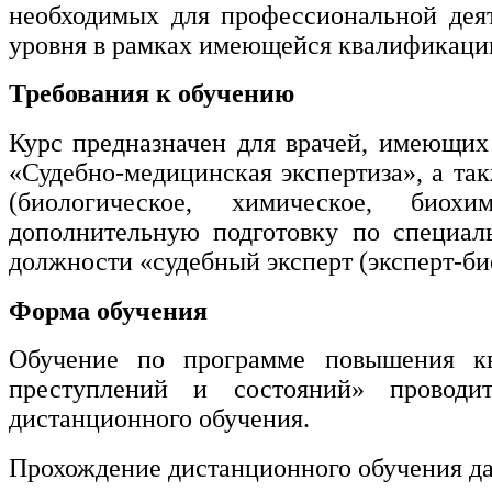
необходимых для профессиональной дея
уровня в рамках имеющейся квалификации
Техносферная безопасность и
природообустройство
Требования к обучению
Курс предназначен для врачей, имеющих
Экологическая безопасность в
промышленности
«Судебно-медицинская экспертиза», а т
(биологическое, химическое, биохи
дополнительную подготовку по специал
Управление охраной труда.
должности «судебный эксперт (эксперт-би
Техносферная безопасность
Допуски
Форма обучения
Безопасность труда
Обучение по программе повышения кв
преступлений и состояний» проводи
Экономика и управление
дистанционного обучения.
Прохождение дистанционного обучения да
Управление производством