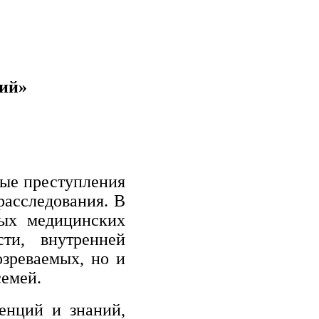
ний»
вые преступления
расследования. В
тых медицинских
ти, внутренней
озреваемых, но и
семей.
енций и знаний,