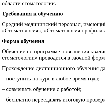
области стоматологии.
Техносферная безопасность и
Требования к обучению
природообустройство
Средний медицинский персонал, имеющий
«Стоматология», «Стоматология профила
Экологическая безопасность в
промышленности
Форма обучения
Управление охраной труда.
Обучение по программе повышения квал
Техносферная безопасность
стоматологии» проводится в заочной форм
Допуски
Прохождение дистанционного обучения да
Безопасность труда
– поступить на курс в любое время года;
Экономика и управление
– совмещать обучение с работой;
– бесплатно пересдавать итоговую провер
Управление производством