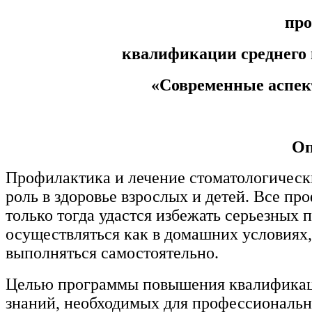
медицине
пр
Здравоохранение и медицинские
квалификации среднего 
науки
«Современные аспек
Образование и педагогические
науки
Оп
Социология и социальная работа
Профилактика и лечение стоматологическ
роль в здоровье взрослых и детей. Все п
Профессиональное обучение
рабочих и служащих
только тогда удастся избежать серьезных
осуществляться как в домашних условиях, 
История и археология
выполняться самостоятельно.
Психологические науки
Целью программы повышения квалификац
знаний, необходимых для профессиональн
Техносферная безопасность и ОТ