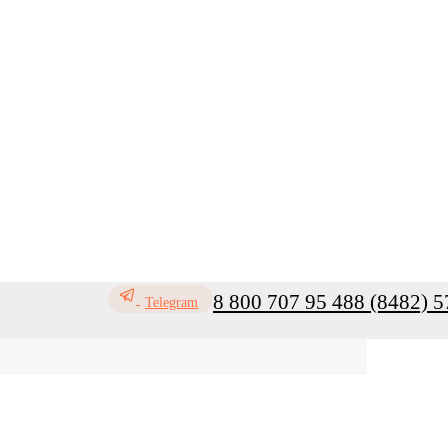
8 800 707 95 48
8 (8482) 5
Telegram
офилактика инфекций
Санитар
Мой кабинет