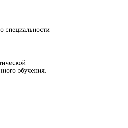
о специальности
тической
нного обучения.