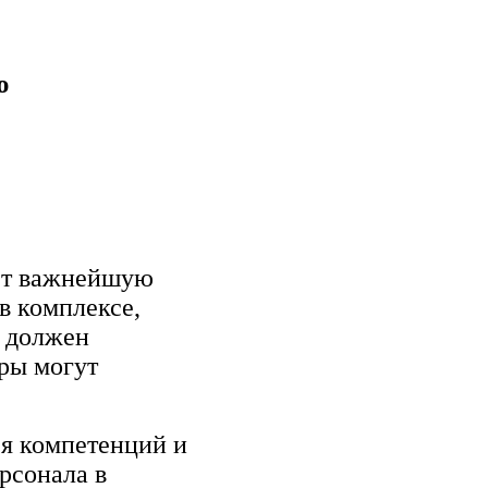
ю
ают важнейшую
в комплексе,
д должен
уры могут
я компетенций и
рсонала в