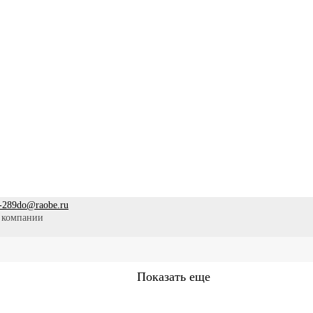
-289
do@raobe.ru
 компании
Показать еще
стринское дело
Эпидемиология
Медицинская помощь
Пр