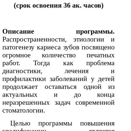
История и археология
(срок освоения 36 ак. часов)
Психологические науки
Техносферная безопасность и ОТ
Описание программы.
Распространенности, этиологии и
патогенезу кариеса зубов посвящено
Техносферная безопасность и
природообустройство
огромное количество печатных
работ. Тогда как проблема
диагностики, лечения и
Экологическая безопасность в
профилактики заболеваний у детей
промышленности
продолжает оставаться одной из
актуальных и до конца
Управление охраной труда.
неразрешенных задач современной
Техносферная безопасность
стоматологии.
Допуски
Целью программы повышения
Безопасность труда