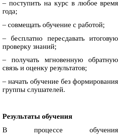
– поступить на курс в любое время
и информативно-библиотечное
дело
года;
Управление в технических
– совмещать обучение с работой;
системах
– бесплатно пересдавать итоговую
Ветеринария и зоотехника
проверку знаний;
Подготовка к периодической
– получать мгновенную обратную
аккредитации
связь и оценку результатов;
Основные Услуги
– начать обучение без формирования
Дополнительные Услуги
группы слушателей.
Результаты обучения
В процессе обучения