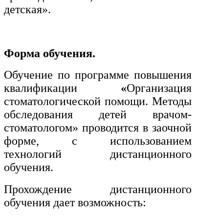
транспорта
детская».
Техника и технологии
строительства
Форма обучения.
Обучение по программе повышения
Ядерная энергетика и технологии
квалификации
«
Организация
Культура и спорт
стоматологической помощи. Методы
обследования детей врачом-
Физкультура и спорт
стоматологом» проводится в заочной
форме, с использованием
Сервис и туризм
технологий дистанционного
обучения.
Изобразительное и прикладные
виды искусств
Прохождение дистанционного
обучения дает возможность:
Средства массовой информации