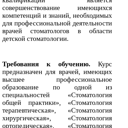
квалификации является
совершенствование имеющихся
Экономика и управление
компетенций и знаний, необходимых
для профессиональной деятельности
Управление производством
врачей стоматологов в области
общественного питания в
детской стоматологии.
организации
Управление административно-
Требования к обучению.
Курс
хозяйственной деятельностью
предназначен для врачей, имеющих
Техника-технологии
высшее профессиональное
образование по одной из
специальностей «Стоматология
Прикладная геология, горное
дело, нефтегазовое дело и
общей практики», «Стоматология
геодезия
терапевтическая», «Стоматология
хирургическая», «Стоматология
Техника и технологии наземного
ортопедическая», «Стоматология