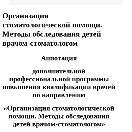
Фармация
Организация
стоматологической помощи.
Управленческие дисциплины в
Методы обследования детей
медицине
врачом-стоматологом
Здравоохранение и медицинские
Аннотация
науки
дополнительной
Образование и педагогические
профессиональной программы
науки
повышения квалификации врачей
по направлению
Социология и социальная работа
«
Организация стоматологической
помощи. Методы обследования
Профессиональное обучение
детей врачом-стоматологом
»
рабочих и служащих