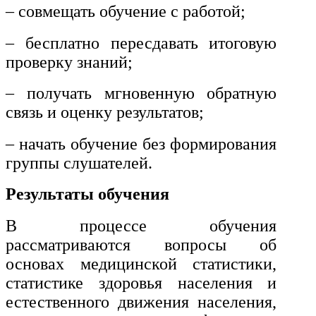
и информативно-библиотечное
– совмещать обучение с работой;
дело
– бесплатно пересдавать итоговую
Управление в технических
проверку знаний;
системах
– получать мгновенную обратную
Ветеринария и зоотехника
связь и оценку результатов;
Подготовка к периодической
аккредитации
– начать обучение без формирования
группы слушателей.
Основные Услуги
Результаты обучения
Дополнительные Услуги
В процессе обучения
рассматриваются вопросы об
основах медицинской статистики,
статистике здоровья населения и
естественного движения населения,