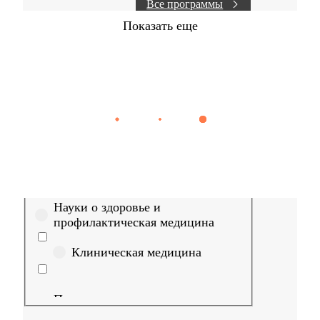
Все программы
Показать еще
Найти
Сестринское дело
Эпидемиология
Медицинская пом
Выберите направление
Медицина
Науки о здоровье и
профилактическая медицина
Клиническая медицина
Правовые дисциплины в
медицине