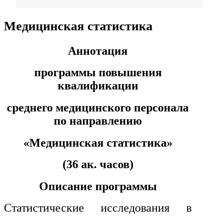
Фармация
Медицинская статистика
Управленческие дисциплины в
Аннотация
медицине
программы повышения
квалификации
Здравоохранение и медицинские
науки
среднего медицинского персонала
по направлению
Образование и педагогические
науки
«Медицинская статистика»
Социология и социальная работа
(36 ак. часов)
Описание программы
Профессиональное обучение
рабочих и служащих
Статистические исследования в