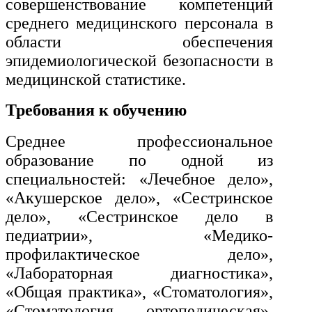
совершенствование компетенций
среднего медицинского персонала в
Экономика и управление
области обеспечения
эпидемиологической безопасности в
Управление производством
медицинской статистике.
общественного питания в
организации
Требования к обучению
Среднее профессиональное
Управление административно-
хозяйственной деятельностью
образование по одной из
специальностей: «Лечебное дело»,
Техника-технологии
«Акушерское дело», «Сестринское
дело», «Сестринское дело в
Прикладная геология, горное
педиатрии», «Медико-
дело, нефтегазовое дело и
профилактическое дело»,
геодезия
«Лабораторная диагностика»,
«Общая практика», «Стоматология»,
Техника и технологии наземного
«Стоматология ортопедическая»,