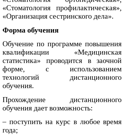
транспорта
«Стоматология профилактическая»,
«Организация сестринского дела».
Техника и технологии
строительства
Форма обучения
Обучение по программе повышения
Ядерная энергетика и технологии
квалификации «Медицинская
статистика» проводится в заочной
Культура и спорт
форме, с использованием
Физкультура и спорт
технологий дистанционного
обучения.
Сервис и туризм
Прохождение дистанционного
обучения дает возможность:
Изобразительное и прикладные
виды искусств
– поступить на курс в любое время
года;
Средства массовой информации