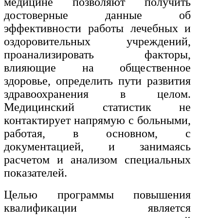
медицине позволяют получить
История и археология
достоверные данные об
эффективности работы лечебных и
Психологические науки
оздоровительных учреждений,
Техносферная безопасность и ОТ
проанализировать факторы,
влияющие на общественное
Техносферная безопасность и
здоровье, определить пути развития
природообустройство
здравоохранения в целом.
Медицинский статистик не
контактирует напрямую с больными,
Экологическая безопасность в
промышленности
работая, в основном, с
документацией, и занимаясь
расчетом и анализом специальных
Управление охраной труда.
Техносферная безопасность
показателей.
Допуски
Целью программы повышения
квалификации является
Безопасность труда