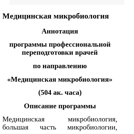
Фармация
Медицинская микробиология
Управленческие дисциплины в
Аннотация
медицине
программы профессиональной
переподготовки врачей
Здравоохранение и медицинские
науки
по направлению
Образование и педагогические
«
Медицинская микробиология»
науки
(504 ак. часа)
Социология и социальная работа
Описание программы
Медицинская микробиология,
Профессиональное обучение
рабочих и служащих
большая часть микробиологии,