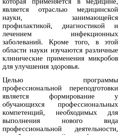
которая применяется в медицине,
История и археология
является отраслью медицинской
науки, занимающейся
Психологические науки
профилактикой, диагностикой и
Техносферная безопасность и ОТ
лечением инфекционных
заболеваний. Кроме того, в этой
Техносферная безопасность и
области науки изучаются различные
природообустройство
клинические применения микробов
для улучшения здоровья.
Экологическая безопасность в
Целью программы
промышленности
профессиональной переподготовки
является формирование у
Управление охраной труда.
обучающихся профессиональных
Техносферная безопасность
компетенций, необходимых для
Допуски
выполнения нового вида
профессиональной деятельности,
Безопасность труда