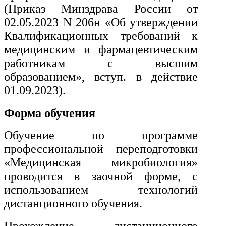
и информативно-библиотечное
(
Приказ Минздрава России от
дело
02.05.2023 N 206н «Об утверждении
Квалификационных требований к
Управление в технических
медицинским и фармацевтическим
системах
работникам с высшим
Ветеринария и зоотехника
образованием», вступ. в действие
01.09.2023).
Подготовка к периодической
аккредитации
Форма обучения
Основные Услуги
Обучение по программе
Дополнительные Услуги
профессиональной переподготовки
«Медицинская микробиология»
проводится в заочной форме, с
использованием технологий
дистанционного обучения.