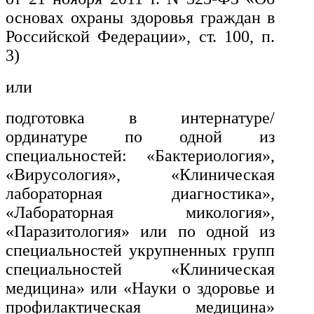
транспорта
основах охраны здоровья граждан в
Российской Федерации», ст. 100, п.
Техника и технологии
3)
строительства
или
Ядерная энергетика и технологии
подготовка в интернатуре/
ординатуре по одной из
Культура и спорт
специальностей: «Бактериология»,
Физкультура и спорт
«Вирусология», «Клиническая
лабораторная диагностика»,
Сервис и туризм
«Лабораторная микология»,
«Паразитология» или по одной из
специальностей укрупненных групп
Изобразительное и прикладные
виды искусств
специальностей «Клиническая
медицина» или «Науки о здоровье и
профилактическая медицина»
Средства массовой информации