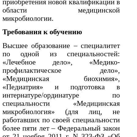
приобретения новой квалификации в
области медицинской
Экономика и управление
микробиологии.
Управление производством
Требования к обучению
общественного питания в
организации
Высшее образование – специалитет
по одной из специальностей:
«Лечебное дело», «Медико-
Управление административно-
хозяйственной деятельностью
профилактическое дело»,
«Медицинская биохимия»,
Техника-технологии
«Педиатрия» и подготовка в
интернатуре/ординатуре по
Прикладная геология, горное
специальности «Медицинская
дело, нефтегазовое дело и
микробиология» (для лиц, не
геодезия
работавших по своей специальности
более пяти лет – Федеральный закон
Техника и технологии наземного
от 21 ноября 2011 г. N 323-ФЗ «Об