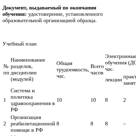
транспорта
Документ, выдаваемый по окончании
обучения:
удостоверение, установленного
образовательной организацией образца.
Техника и технологии
строительства
Учебный план
Ядерная энергетика и технологии
Электронны
Наименование
Культура и спорт
обучения (Д
Общая
№
разделов,
Всего
час.
трудоемкость,
пп
дисциплин
часов
Физкультура и спорт
час.
прак
(модулей)
лекции
заня
Сервис и туризм
Система и
политика
1
10
10
8
2
здравоохранения в
Изобразительное и прикладные
РФ
виды искусств
Организация
2
реабилитационной
8
8
8
–
помощи в РФ
Средства массовой информации