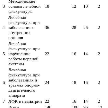
Методические
и информативно-библиотечное
3
основы лечебной
18
12
10
2
дело
физкультуры
Лечебная
Управление в технических
физкультура при
системах
4
заболеваниях
36
28
26
2
внутренних
Ветеринария и зоотехника
органов
Подготовка к периодической
Лечебная
аккредитации
физкультура при
5
нарушении
22
16
14
2
Основные Услуги
работы нервной
системы
Дополнительные Услуги
Лечебная
физкультура при
заболеваниях и
6
24
18
16
2
травмах опорно-
двигательного
аппарата
7
ЛФК в педиатрии
22
16
14
2
Всего
140
108
96
12