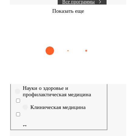
Все программы
Показать еще
Найти
Сестринское дело
Эпидемиология
Медицинская пом
Выберите направление
Медицина
Науки о здоровье и
профилактическая медицина
Клиническая медицина
Правовые дисциплины в
медицине