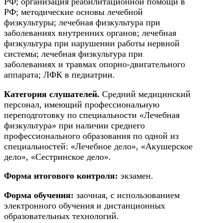
РФ; организация реабилитационной помощи в
РФ; методические основы лечебной
Экономика и управление
физкультуры; лечебная физкультура при
заболеваниях внутренних органов; лечебная
физкультура при нарушении работы нервной
Управление производством
системы; лечебная физкультура при
общественного питания в
заболеваниях и травмах опорно-двигательного
организации
аппарата; ЛФК в педиатрии.
Категория слушателей.
Средний медицинский
Управление административно-
персонал, имеющий профессиональную
хозяйственной деятельностью
переподготовку по специальности «Лечебная
физкультура» при наличии среднего
Техника-технологии
профессионального образования по одной из
специальностей: «Лечебное дело», «Акушерское
дело», «Сестринское дело».
Прикладная геология, горное
дело, нефтегазовое дело и
Форма итогового контроля:
экзамен.
геодезия
Форма обучения:
заочная, с использованием
электронного обучения и дистанционных
образовательных технологий.
Техника и технологии наземного