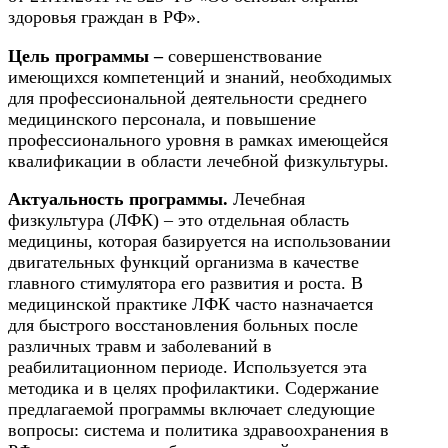
История и археология
здоровья граждан в РФ».
Цель программы –
совершенствование
Психологические науки
имеющихся компетенций и знаний, необходимых
для профессиональной деятельности среднего
Техносферная безопасность и ОТ
медицинского персонала, и повышение
профессионального уровня в рамках имеющейся
квалификации в области
лечебной физкультуры.
Техносферная безопасность и
природообустройство
Актуальность программы.
Лечебная
физкультура (ЛФК) – это отдельная область
медицины, которая базируется на использовании
Экологическая безопасность в
двигательных функций организма в качестве
промышленности
главного стимулятора его развития и роста. В
медицинской практике ЛФК часто назначается
для быстрого восстановления больных после
Управление охраной труда.
различных травм и заболеваний в
Техносферная безопасность
реабилитационном периоде. Используется эта
методика и в целях профилактики. Содержание
Допуски
предлагаемой программы включает следующие
вопросы: система и политика здравоохранения в
Безопасность труда