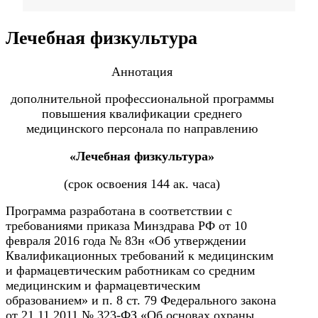
Фармация
Лечебная физкультура
Управленческие дисциплины в
Аннотация
медицине
дополнительной профессиональной программы
повышения квалификации среднего
медицинского персонала по направлению
Здравоохранение и медицинские
науки
«Лечебная физкультура»
Образование и педагогические
(срок освоения 144 ак. часа)
науки
Программа разработана в соответствии с
требованиями приказа Минздрава РФ от 10
Социология и социальная работа
февраля 2016 года № 83н «Об утверждении
Квалификационных требований к медицинским
и фармацевтическим работникам со средним
Профессиональное обучение
медицинским и фармацевтическим
рабочих и служащих
образованием» и п. 8 ст. 79 Федерального закона
от 21.11.2011 № 323-ФЗ «Об основах охраны