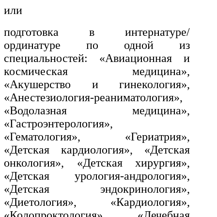
и информативно-библиотечное
или
дело
подготовка в интернатуре/
Управление в технических
ординатуре по одной из
системах
специальностей: «Авиационная и
Ветеринария и зоотехника
космическая медицина»,
«Акушерство и гинекология»,
Подготовка к периодической
«Анестезиология-реаниматология»,
аккредитации
«Водолазная медицина»,
Основные Услуги
«Гастроэнтерология»,
«Гематология», «Гериатрия»,
Дополнительные Услуги
«Детская кардиология», «Детская
онкология», «Детская хирургия»,
«Детская урология-андрология»,
«Детская эндокринология»,
«Диетология», «Кардиология»,
«Колопроктология», «Лечебная