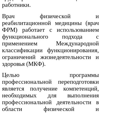
работники.
Экономика и управление
Врач физической и
реабилитационной медицины (врач
Управление производством
ФРМ) работает с использованием
общественного питания в
организации
функционального подхода с
применением Международной
классификации функционирования,
Управление административно-
ограничений жизнедеятельности и
хозяйственной деятельностью
здоровья (МКФ).
Техника-технологии
Целью программы
профессиональной переподготовки
Прикладная геология, горное
является получение компетенций,
дело, нефтегазовое дело и
геодезия
необходимых для выполнения
профессиональной деятельности в
области физической и
Техника и технологии наземного