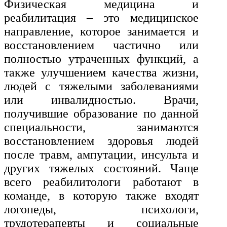
Физическая медицина и
История и археология
реабилитация – это медицинское
Психологические науки
направление, которое занимается и
восстановлением частично или
Техносферная безопасность и ОТ
полностью утраченных функций, а
также улучшением качества жизни,
Техносферная безопасность и
людей с тяжелыми заболеваниями
природообустройство
или инвалидностью. Врачи,
получившие образование по данной
Экологическая безопасность в
специальности, занимаются
промышленности
восстановлением здоровья людей
после травм, ампутации, инсульта и
других тяжелых состояний. Чаще
Управление охраной труда.
Техносферная безопасность
всего реабилитологи работают в
команде, в которую также входят
Допуски
логопеды, психологи,
трудотерапевты и социальные
Безопасность труда