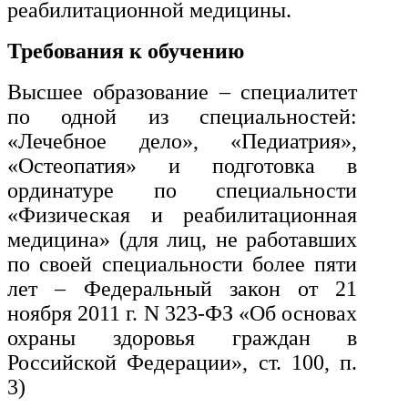
реабилитационной медицины.
транспорта
Требования к обучению
Техника и технологии
строительства
Высшее образование – специалитет
по одной из специальностей:
«Лечебное дело», «Педиатрия»,
Ядерная энергетика и технологии
«Остеопатия» и подготовка в
Культура и спорт
ординатуре по специальности
«Физическая и реабилитационная
Физкультура и спорт
медицина» (для лиц, не работавших
по своей специальности более пяти
Сервис и туризм
лет – Федеральный закон от 21
ноября 2011 г. N 323-ФЗ «Об основах
Изобразительное и прикладные
охраны здоровья граждан в
виды искусств
Российской Федерации», ст. 100, п.
3)
Средства массовой информации