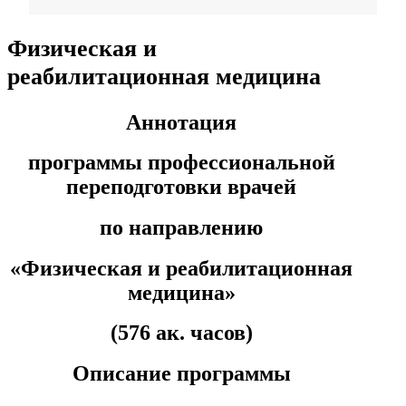
Фармация
Физическая и
реабилитационная медицина
Управленческие дисциплины в
медицине
Аннотация
программы профессиональной
Здравоохранение и медицинские
переподготовки врачей
науки
Образование и педагогические
по направлению
науки
«Физическая и реабилитационная
медицина»
Социология и социальная работа
(576 ак. часов)
Профессиональное обучение
Описание программы
рабочих и служащих