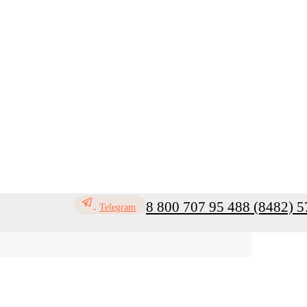
8 800 707 95 48
8 (8482) 5
Telegram
офилактика инфекций
Санитар
Мой кабинет