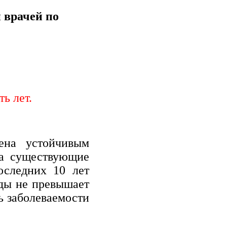
 врачей по
ь лет.
ена устойчивым
на существующие
оследних 10 лет
оды не превышает
ь заболеваемости