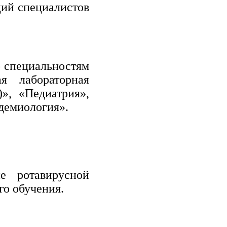
ий специалистов
о специальностям
ая лабораторная
», «Педиатрия»,
демиология».
е ротавирусной
го обучения.