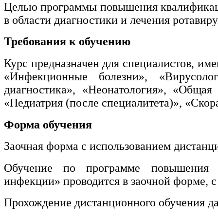
Целью программы повышения квалификаци
в области диагностики и лечения ротавир
Техносферная безопасность и
природообустройство
Требования к обучению
Курс предназначен для специалистов, им
Экологическая безопасность в
промышленности
«Инфекционные болезни», «Вирусологи
диагностика», «Неонатология», «Общая 
«Педиатрия (после специалитета)», «Ско
Управление охраной труда.
Техносферная безопасность
Форма обучения
Допуски
Заочная форма с использованием дистанц
Безопасность труда
Обучение по программе повышения к
Экономика и управление
инфекции» проводится в заочной форме, с
Прохождение дистанционного обучения да
Управление производством