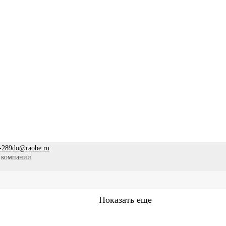
-289
do@raobe.ru
 компании
Показать еще
стринское дело
Эпидемиология
Медицинская помощь
Пр