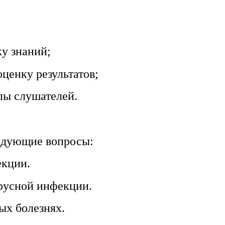
ку знаний;
ценку результатов;
пы слушателей.
ледующие вопросы:
екции.
русной инфекции.
ых болезнях.