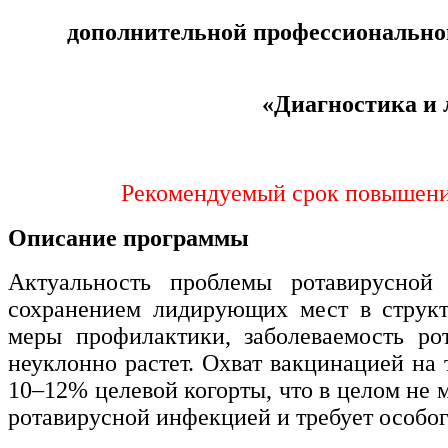
медицине
дополнительной профессиональн
Здравоохранение и медицинские
науки
«Диагностика и 
Образование и педагогические
науки
Рекомендуемый срок повышения 
Социология и социальная работа
Описание программы
Актуальность проблемы ротавирусной
Профессиональное обучение
рабочих и служащих
сохранением лидирующих мест в структ
меры профилактики, заболеваемость р
История и археология
неуклонно растет. Охват вакцинацией на
10–12% целевой когорты, что в целом не 
Психологические науки
ротавирусной инфекцией и требует особог
Техносферная безопасность и ОТ