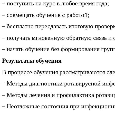
общественного питания в
– поступить на курс в любое время года;
организации
– совмещать обучение с работой;
Управление административно-
– бесплатно пересдавать итоговую провер
хозяйственной деятельностью
– получать мгновенную обратную связь и о
Техника-технологии
– начать обучение без формирования груп
Прикладная геология, горное
Результаты обучения
дело, нефтегазовое дело и
геодезия
В процессе обучения рассматриваются с
Техника и технологии наземного
– Методы диагностики ротавирусной инф
транспорта
– Методы лечения и профилактика ротави
Техника и технологии
– Неотложные состояния при инфекционн
строительства