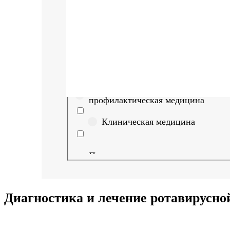
Найти
Выберите направление
Медицина
Науки о здоровье и
профилактическая медицина
Клиническая медицина
Правовые дисциплины в
медицине
Фармация
Диагностика и лечение ротавирусн
Управленческие дисциплины в