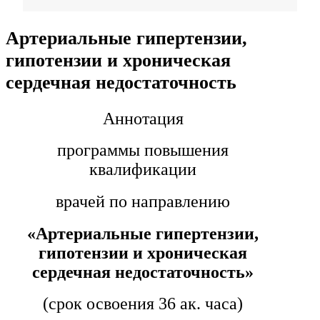
Фармация
Артериальные гипертензии,
гипотензии и хроническая
Управленческие дисциплины в
сердечная недостаточность
медицине
Аннотация
Здравоохранение и медицинские
науки
программы повышения
квалификации
Образование и педагогические
науки
врачей по направлению
«Артериальные гипертензии,
Социология и социальная работа
гипотензии и хроническая
сердечная недостаточность»
Профессиональное обучение
рабочих и служащих
(срок освоения 36 ак. часа)