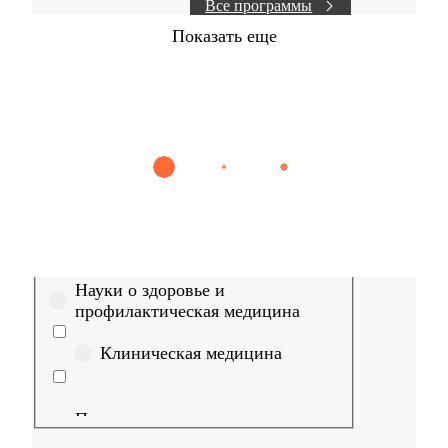
Все программы
Показать еще
Найти
Сестринское дело
Эпидемиология
Медицинская пом
Выберите направление
Медицина
Науки о здоровье и
профилактическая медицина
Клиническая медицина
Правовые дисциплины в
медицине