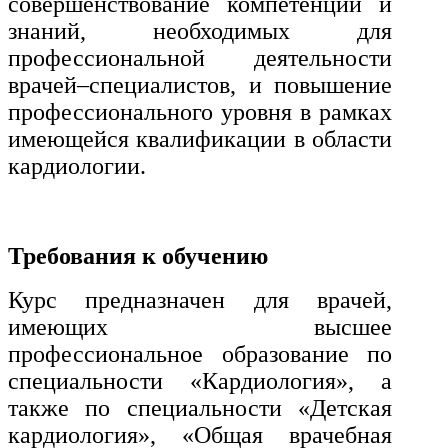
совершенствование компетенций и
знаний, необходимых для
Экономика и управление
профессиональной деятельности
врачей–специалистов, и повышение
Управление производством
профессионального уровня в рамках
общественного питания в
имеющейся квалификации в области
организации
кардиологии.
Управление административно-
хозяйственной деятельностью
Требования к обучению
Техника-технологии
Курс предназначен для врачей,
имеющих высшее
Прикладная геология, горное
профессиональное образование по
дело, нефтегазовое дело и
геодезия
специальности «Кардиология», а
также по специальности «Детская
кардиология», «Общая врачебная
Техника и технологии наземного