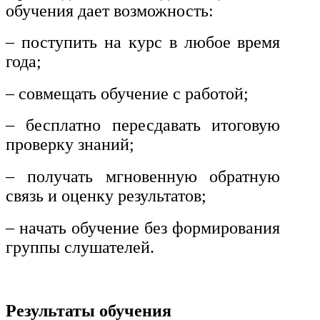
и информативно-библиотечное
обучения дает возможность:
дело
– поступить на курс в любое время
Управление в технических
года;
системах
– совмещать обучение с работой;
Ветеринария и зоотехника
– бесплатно пересдавать итоговую
Подготовка к периодической
проверку знаний;
аккредитации
Основные Услуги
– получать мгновенную обратную
связь и оценку результатов;
Дополнительные Услуги
– начать обучение без формирования
группы слушателей.
Результаты обучения