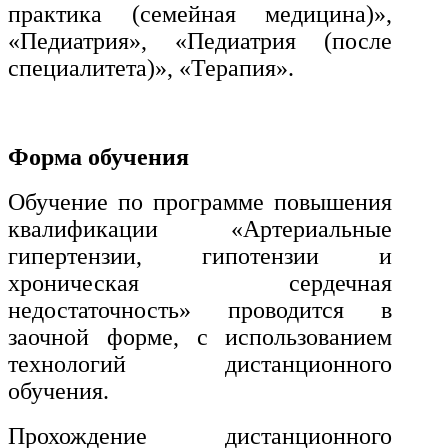
транспорта
практика (семейная медицина)»,
«Педиатрия», «Педиатрия (после
специалитета)», «Терапия».
Техника и технологии
строительства
Форма обучения
Ядерная энергетика и технологии
Обучение по программе повышения
Культура и спорт
квалификации «Артериальные
Физкультура и спорт
гипертензии, гипотензии и
хроническая сердечная
Сервис и туризм
недостаточность» проводится в
заочной форме, с использованием
Изобразительное и прикладные
технологий дистанционного
виды искусств
обучения.
Прохождение дистанционного
Средства массовой информации