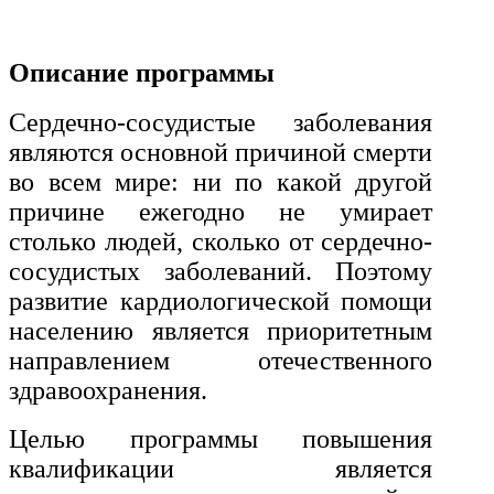
История и археология
Психологические науки
Описание программы
Техносферная безопасность и ОТ
Сердечно-сосудистые заболевания
являются основной причиной смерти
во всем мире: ни по какой другой
Техносферная безопасность и
природообустройство
причине ежегодно не умирает
столько людей, сколько от сердечно-
сосудистых заболеваний. Поэтому
Экологическая безопасность в
промышленности
развитие кардиологической помощи
населению является приоритетным
направлением отечественного
Управление охраной труда.
здравоохранения.
Техносферная безопасность
Допуски
Целью программы повышения
квалификации является
Безопасность труда