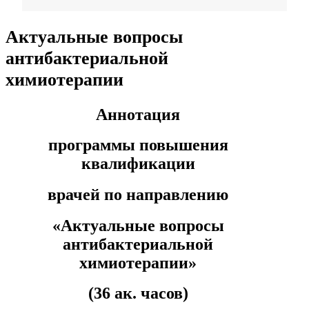
Фармация
Актуальные вопросы
антибактериальной
Управленческие дисциплины в
химиотерапии
медицине
Аннотация
Здравоохранение и медицинские
науки
программы повышения
квалификации
Образование и педагогические
науки
врачей по направлению
«
Актуальные вопросы
Социология и социальная работа
антибактериальной
химиотерапии
»
Профессиональное обучение
рабочих и служащих
(36 ак. часов)