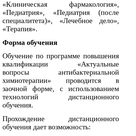
транспорта
«Клиническая фармакология»,
«Педиатрия», «Педиатрия (после
специалитета)», «Лечебное дело»,
Техника и технологии
«Терапия».
строительства
Форма обучения
Ядерная энергетика и технологии
Обучение по программе повышения
Культура и спорт
квалификации «Актуальные
вопросы антибактериальной
Физкультура и спорт
химиотерапии» проводится в
Сервис и туризм
заочной форме, с использованием
технологий дистанционного
обучения.
Изобразительное и прикладные
виды искусств
Прохождение дистанционного
обучения дает возможность:
Средства массовой информации