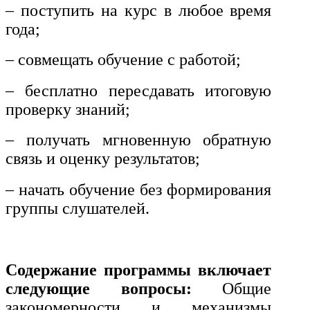
и информативно-библиотечное
– поступить на курс в любое время
дело
года;
Управление в технических
– совмещать обучение с работой;
системах
– бесплатно пересдавать итоговую
Ветеринария и зоотехника
проверку знаний;
Подготовка к периодической
– получать мгновенную обратную
аккредитации
связь и оценку результатов;
Основные Услуги
– начать обучение без формирования
Дополнительные Услуги
группы слушателей.
Содержание программы включает
следующие вопросы:
Общие
закономерности и механизмы