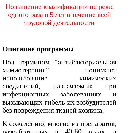
История и археология
Повышение квалификации не реже
одного раза в 5 лет в течение всей
Психологические науки
трудовой деятельности
Техносферная безопасность и ОТ
Описание программы
Техносферная безопасность и
природообустройство
Под термином “антибактериальная
химиотерапия” понимают
Экологическая безопасность в
использование химических
промышленности
соединений, назначаемых при
инфекционных заболеваниях и
Управление охраной труда.
вызывающих гибель их возбудителей
Техносферная безопасность
без повреждения тканей хозяина.
Допуски
К сожалению, многие из препаратов,
Безопасность труда
разработанных в 40-60 годах, в