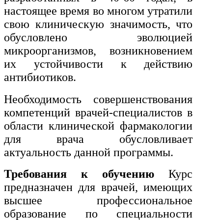
настоящее время во многом утратили
Экономика и управление
свою клиническую значимость, что
обусловлено эволюцией
Управление производством
микроорганизмов, возникновением
общественного питания в
их устойчивости к действию
организации
антибиотиков.
Необходимость совершенствования
Управление административно-
хозяйственной деятельностью
компетенций врачей-специалистов в
области клинической фармакологии
Техника-технологии
для врача обусловливает
актуальность данной программы.
Прикладная геология, горное
Требования к обучению
Курс
дело, нефтегазовое дело и
геодезия
предназначен для врачей, имеющих
высшее профессиональное
образование по специальности
Техника и технологии наземного