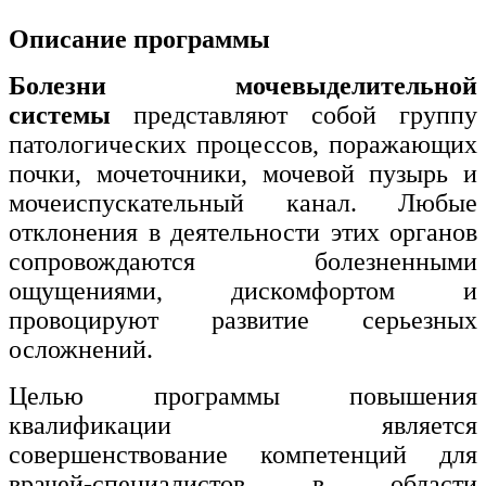
Описание программы
Изобразительное и прикладные виды
искусств
Болезни мочевыделительной
системы
представляют собой группу
Средства массовой информации и
информативно-библиотечное дело
патологических процессов, поражающих
почки, мочеточники, мочевой пузырь и
Управление в технических системах
мочеиспускательный канал. Любые
Ветеринария и зоотехника
отклонения в деятельности этих органов
сопровождаются болезненными
Подготовка к периодической
ощущениями, дискомфортом и
аккредитации
провоцируют развитие серьезных
Основные Услуги
осложнений.
Дополнительные Услуги
Целью программы повышения
квалификации является
совершенствование компетенций для
врачей-специалистов в области