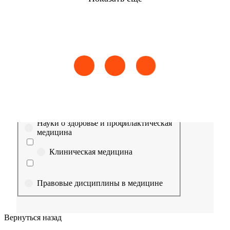
Найти
Сестринское дело
Эпидемиология
Медицинская помощь
Пр
Выберите направление
Медицина
Науки о здоровье и профилактическая
медицина
Клиническая медицина
Правовые дисциплины в медицине
Фармация
Вернуться назад