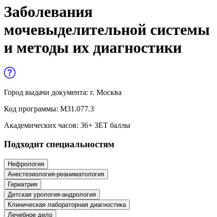
Управленческие дисциплины в
Заболевания
медицине
мочевыделительной системы
Здравоохранение и медицинские
и методы их диагностики
науки
Образование и педагогические науки
Социология и социальная работа
Город выдачи документа:
г. Москва
Код программы:
М31.077.3
Профессиональное обучение рабочих
Академических часов:
36
+ ЗЕТ баллы
и служащих
Подходит специальностям
История и археология
Нефрология
Психологические науки
Анестезиология-реаниматология
Гериатрия
Техносферная безопасность и ОТ
Детская урология-андрология
Клиническая лабораторная диагностика
Техносферная безопасность и
Лечебное дело