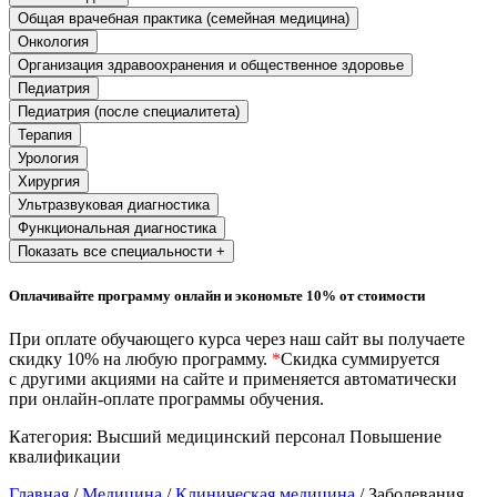
природообустройство
Общая врачебная практика (семейная медицина)
Онкология
Организация здравоохранения и общественное здоровье
Экологическая безопасность в
Педиатрия
промышленности
Педиатрия (после специалитета)
Терапия
Урология
Управление охраной труда.
Техносферная безопасность
Хирургия
Ультразвуковая диагностика
Допуски
Функциональная диагностика
Показать все специальности +
Безопасность труда
Оплачивайте программу онлайн и экономьте 10% от стоимости
Экономика и управление
При оплате обучающего курса через наш сайт вы получаете
скидку 10% на любую программу.
*
Скидка суммируется
с другими акциями на сайте и применяется автоматически
Управление производством
при онлайн-оплате программы обучения.
общественного питания в
организации
Категория:
Высший медицинский персонал
Повышение
квалификации
Управление административно-
Главная
/
Медицина
/
Клиническая медицина
/ Заболевания