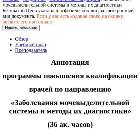
хозяйственной деятельностью
мочевыделительной системы и методы их диагностики
Бесплатно
Цена указана для физических лиц
за электронный
Техника-технологии
вид документа.
Если у вас есть кодовое слово на скидку,
введите его при оплате
Начать обучение
Прикладная геология, горное дело,
нефтегазовое дело и геодезия
Обзор
Учебный план
Преподаватель
Техника и технологии наземного
Аннотация
транспорта
программы повышения квалификации
Техника и технологии строительства
врачей по направлению
Ядерная энергетика и технологии
«
Заболевания мочевыделительной
Культура и спорт
системы и методы их диагностики
»
Физкультура и спорт
(36 ак. часов)
Сервис и туризм