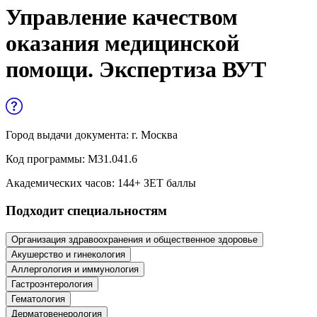
Управленческие дисциплины в
Управление качеством
медицине
оказания медицинской
Здравоохранение и медицинские
помощи. Экспертиза ВУТ
науки
Образование и педагогические науки
Социология и социальная работа
Город выдачи документа:
г. Москва
Код программы:
М31.041.6
Профессиональное обучение рабочих
Академических часов:
144
+ ЗЕТ баллы
и служащих
Подходит специальностям
История и археология
Организация здравоохранения и общественное здоровье
Психологические науки
Акушерство и гинекология
Аллергология и иммунология
Техносферная безопасность и ОТ
Гастроэнтерология
Гематология
Техносферная безопасность и
Дерматовенерология