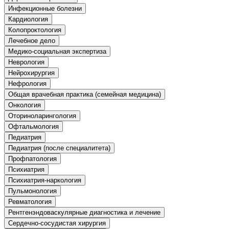
природообустройство
Инфекционные болезни
Кардиология
Колопроктология
Экологическая безопасность в
Лечебное дело
промышленности
Медико-социальная экспертиза
Неврология
Нейрохирургия
Управление охраной труда.
Техносферная безопасность
Нефрология
Общая врачебная практика (семейная медицина)
Допуски
Онкология
Оториноларингология
Безопасность труда
Офтальмология
Педиатрия
Экономика и управление
Педиатрия (после специалитета)
Профпатология
Психиатрия
Управление производством
Психиатрия-наркология
общественного питания в
Пульмонология
организации
Ревматология
Рентгенэндоваскулярные диагностика и лечение
Управление административно-
Сердечно-сосудистая хирургия