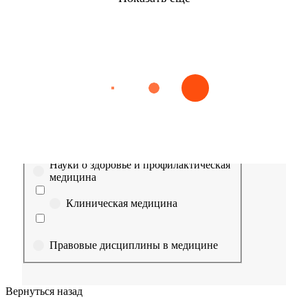
Найти
Сестринское дело
Эпидемиология
Медицинская помощь
Пр
Выберите направление
Медицина
Науки о здоровье и профилактическая
медицина
Клиническая медицина
Правовые дисциплины в медицине
Фармация
Вернуться назад