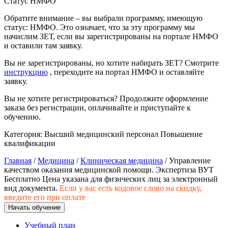
Статус НМФО
Изобразительное и прикладные виды
Обратите внимание – вы выбрали программу, имеющую
искусств
статус: НМФО. Это означает, что за эту программу мы
начислим ЗЕТ, если вы зарегистрированы на портале НМФО
и оставили там заявку.
Средства массовой информации и
Вы не зарегистрированы, но хотите набирать ЗЕТ? Смотрите
информативно-библиотечное дело
инструкцию
, переходите на портал НМФО и оставляйте
заявку.
Управление в технических системах
Вы не хотите регистрироваться? Продолжите оформление
Ветеринария и зоотехника
заказа без регистрации, оплачивайте и приступайте к
обучению.
Подготовка к периодической
Категория:
Высший медицинский персонал
Повышение
аккредитации
квалификации
Основные Услуги
Главная
/
Медицина
/
Клиническая медицина
/ Управление
качеством оказания медицинской помощи. Экспертиза ВУТ
Дополнительные Услуги
Бесплатно
Цена указана для физических лиц
за электронный
вид документа.
Если у вас есть кодовое слово на скидку,
введите его при оплате
Начать обучение
Учебный план