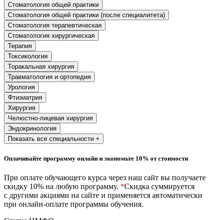
хозяйственной деятельностью
Стоматология общей практики
Стоматология общей практики (после специалитета)
Техника-технологии
Стоматология терапевтическая
Стоматология хирургическая
Терапия
Прикладная геология, горное дело,
Токсикология
нефтегазовое дело и геодезия
Торакальная хирургия
Травматология и ортопедия
Урология
Техника и технологии наземного
транспорта
Фтизиатрия
Хирургия
Челюстно-лицевая хирургия
Техника и технологии строительства
Эндокринология
Показать все специальности +
Ядерная энергетика и технологии
Оплачивайте программу онлайн и экономьте 10% от стоимости
Культура и спорт
При оплате обучающего курса через наш сайт вы получаете
Физкультура и спорт
скидку 10% на любую программу.
*
Скидка суммируется
с другими акциями на сайте и применяется автоматически
при онлайн-оплате программы обучения.
Сервис и туризм