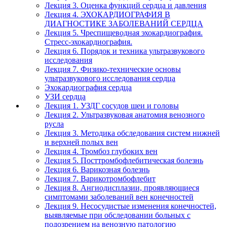
Лекция 3. Оценка функций сердца и давления
Лекция 4. ЭХОКАРДИОГРАФИЯ В
ДИАГНОСТИКЕ ЗАБОЛЕВАНИЙ СЕРДЦА
Лекция 5. Чреспищеводная эхокардиография.
Стресс-эхокардиография.
Лекция 6. Порядок и техника ультразвукового
исследования
Лекция 7. Физико-технические основы
ультразвукового исследования сердца
Эхокардиография сердца
УЗИ сердца
Лекция 1. УЗДГ сосудов шеи и головы
Лекция 2. Ультразвуковая анатомия венозного
русла
Лекция 3. Методика обследования систем нижней
и верхней полых вен
Лекция 4. Тромбоз глубоких вен
Лекция 5. Посттромбофлебитическая болезнь
Лекция 6. Варикозная болезнь
Лекция 7. Варикотромбофлебит
Лекция 8. Ангиодисплазии, проявляющиеся
симптомами заболеваний вен конечностей
Лекция 9. Несосудистые изменения конечностей,
выявляемые при обследовании больных с
подозрением на венозную патологию