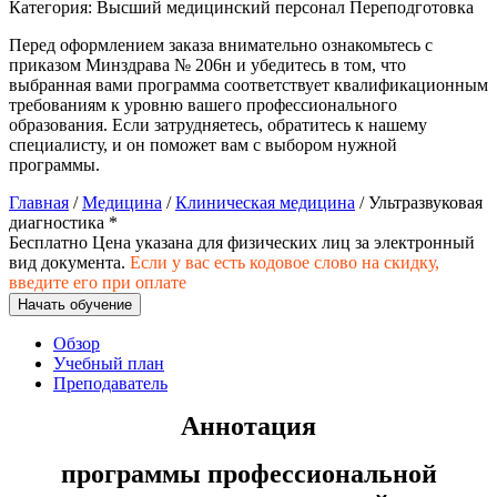
Категория:
Высший медицинский персонал
Переподготовка
Изобразительное и прикладные виды
Перед оформлением заказа внимательно ознакомьтесь с
искусств
приказом Минздрава № 206н и убедитесь в том, что
выбранная вами программа соответствует квалификационным
требованиям к уровню вашего профессионального
Средства массовой информации и
образования. Если затрудняетесь, обратитесь к нашему
информативно-библиотечное дело
специалисту, и он поможет вам с выбором нужной
программы.
Управление в технических системах
Главная
/
Медицина
/
Клиническая медицина
/ Ультразвуковая
диагностика *
Ветеринария и зоотехника
Бесплатно
Цена указана для физических лиц
за электронный
вид документа.
Если у вас есть кодовое слово на скидку,
Подготовка к периодической
введите его при оплате
аккредитации
Начать обучение
Основные Услуги
Обзор
Учебный план
Дополнительные Услуги
Преподаватель
Аннотация
программы профессиональной