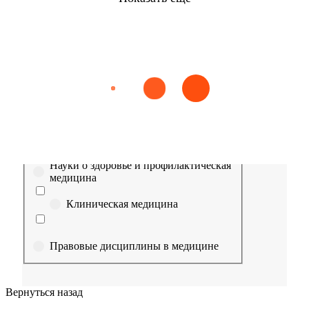
Найти
Сестринское дело
Эпидемиология
Медицинская помощь
Пр
Выберите направление
Медицина
Науки о здоровье и профилактическая
медицина
Клиническая медицина
Правовые дисциплины в медицине
Фармация
Вернуться назад