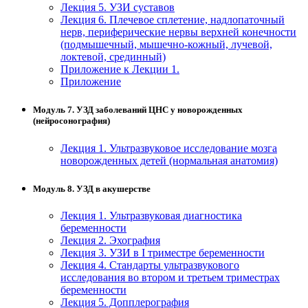
Лекция 5. УЗИ суставов
Лекция 6. Плечевое сплетение, надлопаточный
нерв, периферические нервы верхней конечности
(подмышечный, мышечно-кожный, лучевой,
локтевой, срединный)
Приложение к Лекции 1.
Приложение
Модуль 7. УЗД заболеваний ЦНС у новорожденных
(нейросонография)
Лекция 1. Ультразвуковое исследование мозга
новорожденных детей (нормальная анатомия)
Модуль 8. УЗД в акушерстве
Лекция 1. Ультразвуковая диагностика
беременности
Лекция 2. Эхография
Лекция 3. УЗИ в I триместре беременности
Лекция 4. Стандарты ультразвукового
исследования во втором и третьем триместрах
беременности
Лекция 5. Допплерография