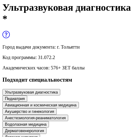
Управленческие дисциплины в
Ультразвуковая диагностика
медицине
*
Здравоохранение и медицинские
науки
Образование и педагогические науки
Город выдачи документа:
г. Тольятти
Социология и социальная работа
Код программы:
31.072.2
Академических часов:
576
+ ЗЕТ баллы
Профессиональное обучение рабочих
Подходит специальностям
и служащих
История и археология
Ультразвуковая диагностика
Педиатрия
Психологические науки
Авиационная и космическая медицина
Акушерство и гинекология
Техносферная безопасность и ОТ
Анестезиология-реаниматология
Водолазная медицина
Дерматовенерология
Техносферная безопасность и