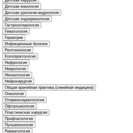
Детская хирургия
природообустройство
Детская онкология
Детская урология-андрология
Детская эндокринология
Экологическая безопасность в
Гастроэнтерология
промышленности
Гематология
Гериатрия
Управление охраной труда.
Инфекционные болезни
Техносферная безопасность
Рентгенология
Колопроктология
Допуски
Нефрология
Неврология
Безопасность труда
Неонатология
Нейрохирургия
Экономика и управление
Общая врачебная практика (семейная медицина)
Онкология
Оториноларингология
Управление производством
Офтальмология
общественного питания в
организации
Пластическая хирургия
Профпатология
Пульмонология
Управление административно-
Ревматология