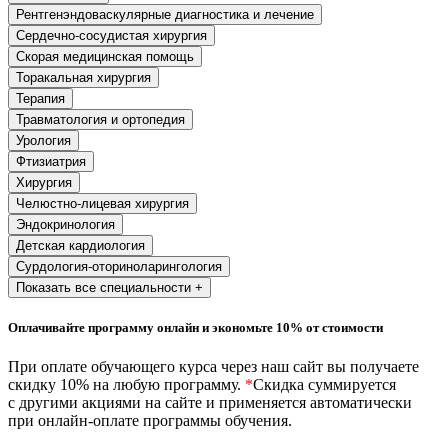
хозяйственной деятельностью
Рентгенэндоваскулярные диагностика и лечение
Сердечно-сосудистая хирургия
Техника-технологии
Скорая медицинская помощь
Торакальная хирургия
Терапия
Прикладная геология, горное дело,
Травматология и ортопедия
нефтегазовое дело и геодезия
Урология
Фтизиатрия
Техника и технологии наземного
Хирургия
транспорта
Челюстно-лицевая хирургия
Эндокринология
Детская кардиология
Техника и технологии строительства
Сурдология-оториноларингология
Показать все специальности +
Ядерная энергетика и технологии
Оплачивайте программу онлайн и экономьте 10% от стоимости
Культура и спорт
При оплате обучающего курса через наш сайт вы получаете
Физкультура и спорт
скидку 10% на любую программу.
*
Скидка суммируется
с другими акциями на сайте и применяется автоматически
Сервис и туризм
при онлайн-оплате программы обучения.