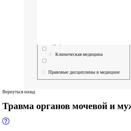
Выберите направление
Медицина
Науки о здоровье и профилактическая
медицина
Клиническая медицина
Правовые дисциплины в медицине
Фармация
Вернуться назад
Управленческие дисциплины в
Травма органов мочевой и му
медицине
Здравоохранение и медицинские
науки