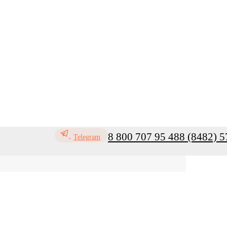
8 800 707 95 48
8 (8482) 5
Telegram
ь
Профилактика инфекций
Санитар
Мой кабинет