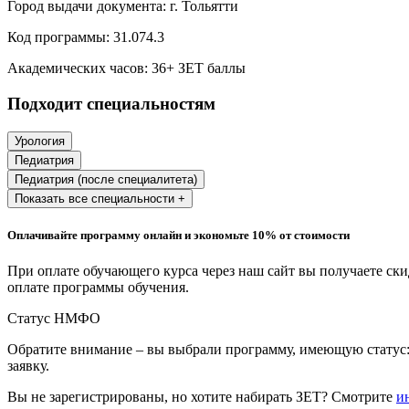
Город выдачи документа:
г. Тольятти
Образование и педагогические науки
Код программы:
31.074.3
Социология и социальная работа
Академических часов:
36
+ ЗЕТ баллы
Подходит специальностям
Профессиональное обучение рабочих
и служащих
Урология
Педиатрия
История и археология
Педиатрия (после специалитета)
Показать все специальности +
Психологические науки
Оплачивайте программу онлайн и экономьте 10% от стоимости
Техносферная безопасность и ОТ
При оплате обучающего курса через наш сайт вы получаете ск
оплате программы обучения.
Техносферная безопасность и
природообустройство
Статус НМФО
Обратите внимание – вы выбрали программу, имеющую статус:
заявку.
Экологическая безопасность в
промышленности
Вы не зарегистрированы, но хотите набирать ЗЕТ? Смотрите
и