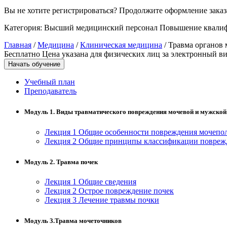
Вы не хотите регистрироваться? Продолжите оформление заказа
Управление охраной труда.
Техносферная безопасность
Категория:
Высший медицинский персонал
Повышение квали
Главная
/
Медицина
/
Клиническая медицина
/ Травма органов
Допуски
Бесплатно
Цена указана для физических лиц
за электронный ви
Начать обучение
Безопасность труда
Учебный план
Экономика и управление
Преподаватель
Модуль 1. Виды травматического повреждения мочевой и мужской
Управление производством
общественного питания в
Лекция 1 Общие особенности повреждения мочепо
организации
Лекция 2 Общие принципы классификации поврежд
Модуль 2. Травма почек
Управление административно-
хозяйственной деятельностью
Лекция 1 Общие сведения
Лекция 2 Острое повреждение почек
Техника-технологии
Лекция 3 Лечение травмы почки
Модуль 3.Травма мочеточников
Прикладная геология, горное дело,