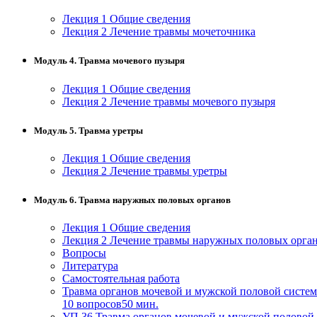
нефтегазовое дело и геодезия
Лекция 1 Общие сведения
Лекция 2 Лечение травмы мочеточника
Техника и технологии наземного
Модуль 4. Травма мочевого пузыря
транспорта
Лекция 1 Общие сведения
Лекция 2 Лечение травмы мочевого пузыря
Техника и технологии строительства
Модуль 5. Травма уретры
Ядерная энергетика и технологии
Лекция 1 Общие сведения
Культура и спорт
Лекция 2 Лечение травмы уретры
Физкультура и спорт
Модуль 6. Травма наружных половых органов
Сервис и туризм
Лекция 1 Общие сведения
Лекция 2 Лечение травмы наружных половых орга
Вопросы
Изобразительное и прикладные виды
Литература
искусств
Самостоятельная работа
Травма органов мочевой и мужской половой системы
10 вопросов
50 мин.
Средства массовой информации и
УП 36 Травма органов мочевой и мужской половой