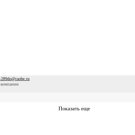
-289
do@raobe.ru
 компании
Показать еще
Сестринское дело
Эпидемиология
Медицинская помощ
аммы