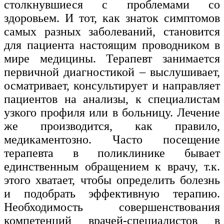
столкнувшиеся с проблемами со
здоровьем. И тот, как знаток симптомов
Изобразительное и прикладные виды
искусств
самых разных заболеваний, становится
для пациента настоящим проводником в
Средства массовой информации и
мире медицины. Терапевт занимается
информативно-библиотечное дело
первичной диагностикой – выслушивает,
Управление в технических системах
осматривает, консультирует и направляет
пациентов на анализы, к специалистам
Ветеринария и зоотехника
узкого профиля или в больницу. Лечение
Подготовка к периодической
же производится, как правило,
аккредитации
медикаментозно. Часто посещение
терапевта в поликлинике бывает
Основные Услуги
единственным обращением к врачу, т.к.
Дополнительные Услуги
этого хватает, чтобы определить болезнь
и подобрать эффективную терапию.
Необходимость совершенствования
компетенций врачей-специалистов в