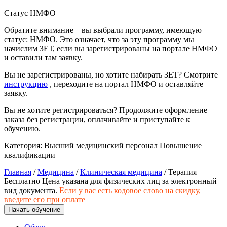
природообустройство
Статус НМФО
Обратите внимание – вы выбрали программу, имеющую
Экологическая безопасность в
статус: НМФО. Это означает, что за эту программу мы
промышленности
начислим ЗЕТ, если вы зарегистрированы на портале НМФО
и оставили там заявку.
Управление охраной труда.
Вы не зарегистрированы, но хотите набирать ЗЕТ? Смотрите
Техносферная безопасность
инструкцию
, переходите на портал НМФО и оставляйте
заявку.
Допуски
Вы не хотите регистрироваться? Продолжите оформление
заказа без регистрации, оплачивайте и приступайте к
Безопасность труда
обучению.
Экономика и управление
Категория:
Высший медицинский персонал
Повышение
квалификации
Главная
/
Медицина
/
Клиническая медицина
/ Терапия
Управление производством
Бесплатно
Цена указана для физических лиц
за электронный
общественного питания в
вид документа.
Если у вас есть кодовое слово на скидку,
организации
введите его при оплате
Начать обучение
Управление административно-