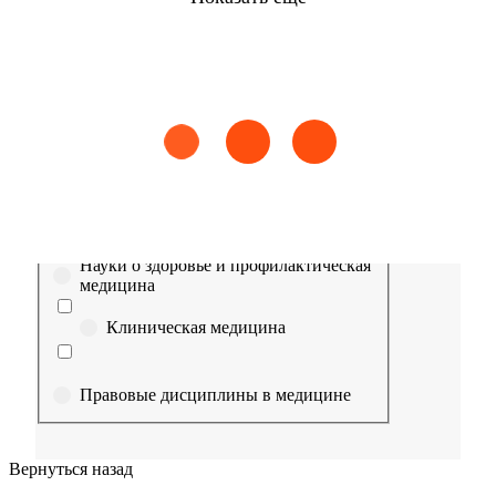
Найти
Сестринское дело
Эпидемиология
Медицинская помощь
Пр
Выберите направление
Медицина
Науки о здоровье и профилактическая
медицина
Клиническая медицина
Правовые дисциплины в медицине
Фармация
Вернуться назад