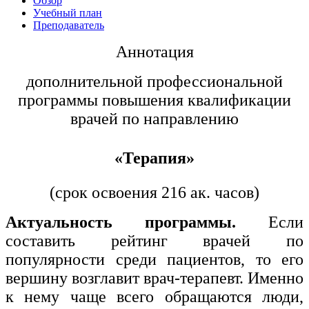
Обзор
хозяйственной деятельностью
Учебный план
Преподаватель
Техника-технологии
Аннотация
Прикладная геология, горное дело,
дополнительной профессиональной
нефтегазовое дело и геодезия
программы повышения квалификации
врачей по направлению
Техника и технологии наземного
транспорта
«Терапия»
Техника и технологии строительства
(срок освоения 216 ак. часов)
Ядерная энергетика и технологии
Актуальность программы.
Если
Культура и спорт
составить рейтинг врачей по
популярности среди пациентов, то его
Физкультура и спорт
вершину возглавит врач-терапевт. Именно
Сервис и туризм
к нему чаще всего обращаются люди,