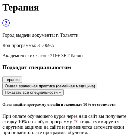
Управленческие дисциплины в
Терапия
медицине
Здравоохранение и медицинские
науки
Город выдачи документа:
г. Тольятти
Образование и педагогические науки
Код программы:
31.069.5
Социология и социальная работа
Академических часов:
216
+ ЗЕТ баллы
Подходит специальностям
Профессиональное обучение рабочих
и служащих
Терапия
Общая врачебная практика (семейная медицина)
История и археология
Показать все специальности +
Психологические науки
Оплачивайте программу онлайн и экономьте 10% от стоимости
Техносферная безопасность и ОТ
При оплате обучающего курса через наш сайт вы получаете
скидку 10% на любую программу.
*
Скидка суммируется
с другими акциями на сайте и применяется автоматически
при онлайн-оплате программы обучения.
Техносферная безопасность и