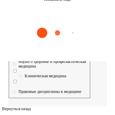
Найти
Сестринское дело
Эпидемиология
Медицинская помощь
Пр
Выберите направление
Медицина
Науки о здоровье и профилактическая
медицина
Клиническая медицина
Правовые дисциплины в медицине
Фармация
Вернуться назад