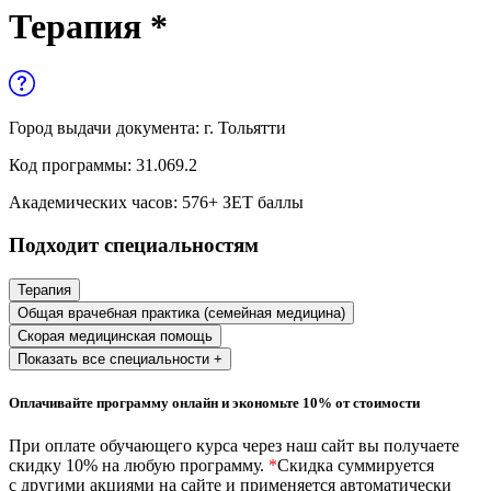
Управленческие дисциплины в
Терапия *
медицине
Здравоохранение и медицинские
науки
Город выдачи документа:
г. Тольятти
Образование и педагогические науки
Код программы:
31.069.2
Социология и социальная работа
Академических часов:
576
+ ЗЕТ баллы
Подходит специальностям
Профессиональное обучение рабочих
и служащих
Терапия
Общая врачебная практика (семейная медицина)
История и археология
Скорая медицинская помощь
Показать все специальности +
Психологические науки
Оплачивайте программу онлайн и экономьте 10% от стоимости
Техносферная безопасность и ОТ
При оплате обучающего курса через наш сайт вы получаете
скидку 10% на любую программу.
*
Скидка суммируется
Техносферная безопасность и
с другими акциями на сайте и применяется автоматически