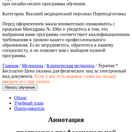
природообустройство
при онлайн-оплате программы обучения.
Категория:
Высший медицинский персонал
Переподготовка
Экологическая безопасность в
Перед оформлением заказа внимательно ознакомьтесь с
промышленности
приказом Минздрава № 206н и убедитесь в том, что
выбранная вами программа соответствует квалификационным
требованиям к уровню вашего профессионального
Управление охраной труда.
образования. Если затрудняетесь, обратитесь к нашему
Техносферная безопасность
специалисту, и он поможет вам с выбором нужной
программы.
Допуски
Главная
/
Медицина
/
Клиническая медицина
/ Терапия *
Бесплатно
Цена указана для физических лиц
за электронный
Безопасность труда
вид документа.
Если у вас есть кодовое слово на скидку,
введите его при оплате
Экономика и управление
Начать обучение
Обзор
Управление производством
Учебный план
общественного питания в
Преподаватель
организации
Аннотация
Управление административно-