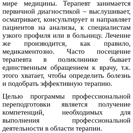
мире медицины. Терапевт занимается
Изобразительное и прикладные виды
первичной диагностикой – выслушивает,
искусств
осматривает, консультирует и направляет
пациентов на анализы, к специалистам
Средства массовой информации и
узкого профиля или в больницу. Лечение
информативно-библиотечное дело
же производится, как правило,
Управление в технических системах
медикаментозно. Часто посещение
терапевта в поликлинике бывает
Ветеринария и зоотехника
единственным обращением к врачу, т.к.
Подготовка к периодической
этого хватает, чтобы определить болезнь
аккредитации
и подобрать эффективную терапию.
Основные Услуги
Целью программы профессиональной
Дополнительные Услуги
переподготовки является получение
компетенций, необходимых для
выполнения профессиональной
деятельности в области терапии.