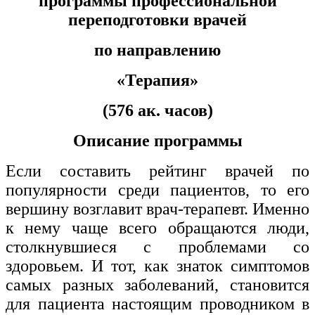
программы профессиональной
хозяйственной деятельностью
переподготовки врачей
Техника-технологии
по направлению
Прикладная геология, горное дело,
«Терапия»
нефтегазовое дело и геодезия
(576 ак. часов)
Техника и технологии наземного
Описание программы
транспорта
Если составить рейтинг врачей по
Техника и технологии строительства
популярности среди пациентов, то его
вершину возглавит врач-терапевт. Именно
Ядерная энергетика и технологии
к нему чаще всего обращаются люди,
Культура и спорт
столкнувшиеся с проблемами со
здоровьем. И тот, как знаток симптомов
Физкультура и спорт
самых разных заболеваний, становится
Сервис и туризм
для пациента настоящим проводником в