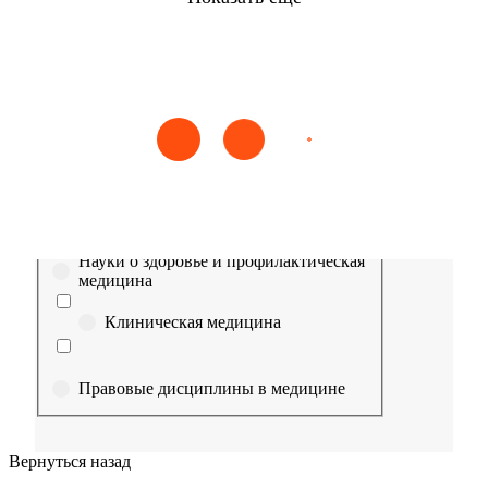
Найти
Сестринское дело
Эпидемиология
Медицинская помощь
Пр
Выберите направление
Медицина
Науки о здоровье и профилактическая
медицина
Клиническая медицина
Правовые дисциплины в медицине
Фармация
Вернуться назад