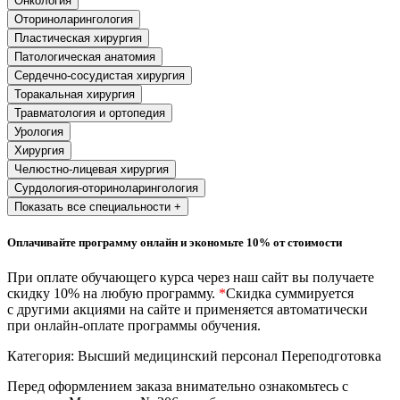
Онкология
природообустройство
Оториноларингология
Пластическая хирургия
Патологическая анатомия
Экологическая безопасность в
Сердечно-сосудистая хирургия
промышленности
Торакальная хирургия
Травматология и ортопедия
Управление охраной труда.
Урология
Техносферная безопасность
Хирургия
Челюстно-лицевая хирургия
Допуски
Сурдология-оториноларингология
Показать все специальности +
Безопасность труда
Оплачивайте программу онлайн и экономьте 10% от стоимости
Экономика и управление
При оплате обучающего курса через наш сайт вы получаете
скидку 10% на любую программу.
*
Скидка суммируется
Управление производством
с другими акциями на сайте и применяется автоматически
общественного питания в
при онлайн-оплате программы обучения.
организации
Категория:
Высший медицинский персонал
Переподготовка
Перед оформлением заказа внимательно ознакомьтесь с
Управление административно-