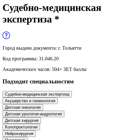
Управленческие дисциплины в
Судебно-медицинская
медицине
экспертиза *
Здравоохранение и медицинские
науки
Образование и педагогические науки
Город выдачи документа:
г. Тольятти
Социология и социальная работа
Код программы:
31.046.20
Академических часов:
504
+ ЗЕТ баллы
Профессиональное обучение рабочих
Подходит специальностям
и служащих
История и археология
Судебно-медицинская экспертиза
Акушерство и гинекология
Психологические науки
Детская онкология
Детская урология-андрология
Техносферная безопасность и ОТ
Детская хирургия
Колопроктология
Нейрохирургия
Техносферная безопасность и