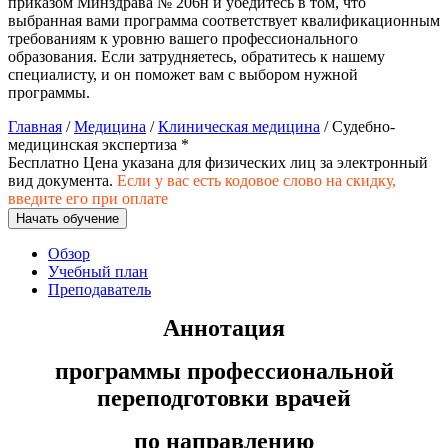
приказом Минздрава № 206н и убедитесь в том, что
хозяйственной деятельностью
выбранная вами программа соответствует квалификационным
требованиям к уровню вашего профессионального
Техника-технологии
образования. Если затрудняетесь, обратитесь к нашему
специалисту, и он поможет вам с выбором нужной
программы.
Прикладная геология, горное дело,
нефтегазовое дело и геодезия
Главная
/
Медицина
/
Клиническая медицина
/ Судебно-
медицинская экспертиза *
Бесплатно
Цена указана для физических лиц
за электронный
Техника и технологии наземного
вид документа.
Если у вас есть кодовое слово на скидку,
транспорта
введите его при оплате
Начать обучение
Обзор
Техника и технологии строительства
Учебный план
Преподаватель
Ядерная энергетика и технологии
Аннотация
Культура и спорт
программы профессиональной
Физкультура и спорт
переподготовки врачей
Сервис и туризм
по направлению