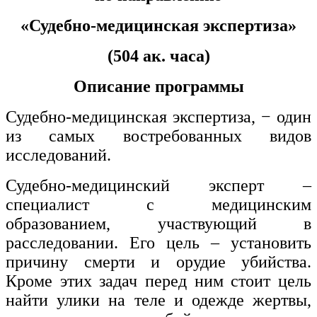
«Судебно-медицинская экспертиза»
Изобразительное и прикладные виды
искусств
(504 ак. часа)
Средства массовой информации и
Описание программы
информативно-библиотечное дело
Судебно-медицинская экспертиза, − один
Управление в технических системах
из самых востребованных видов
Ветеринария и зоотехника
исследований.
Подготовка к периодической
Судебно-медицинский эксперт –
аккредитации
специалист с медицинским
Основные Услуги
образованием, участвующий в
расследовании. Его цель – установить
Дополнительные Услуги
причину смерти и орудие убийства.
Кроме этих задач перед ним стоит цель
найти улики на теле и одежде жертвы,