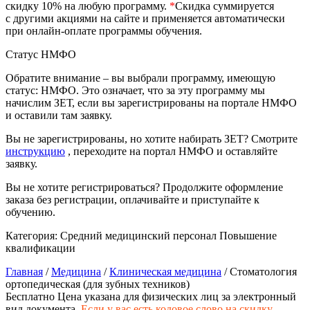
скидку 10% на любую программу.
*
Скидка суммируется
природообустройство
с другими акциями на сайте и применяется автоматически
при онлайн-оплате программы обучения.
Экологическая безопасность в
Статус НМФО
промышленности
Обратите внимание – вы выбрали программу, имеющую
статус: НМФО. Это означает, что за эту программу мы
Управление охраной труда.
начислим ЗЕТ, если вы зарегистрированы на портале НМФО
Техносферная безопасность
и оставили там заявку.
Допуски
Вы не зарегистрированы, но хотите набирать ЗЕТ? Смотрите
инструкцию
, переходите на портал НМФО и оставляйте
заявку.
Безопасность труда
Вы не хотите регистрироваться? Продолжите оформление
Экономика и управление
заказа без регистрации, оплачивайте и приступайте к
обучению.
Категория:
Средний медицинский персонал
Повышение
Управление производством
квалификации
общественного питания в
организации
Главная
/
Медицина
/
Клиническая медицина
/ Стоматология
ортопедическая (для зубных техников)
Бесплатно
Цена указана для физических лиц
за электронный
Управление административно-
вид документа.
Если у вас есть кодовое слово на скидку,