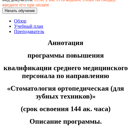
хозяйственной деятельностью
введите его при оплате
Начать обучение
Техника-технологии
Обзор
Учебный план
Прикладная геология, горное дело,
Преподаватель
нефтегазовое дело и геодезия
Аннотация
Техника и технологии наземного
программы повышения
транспорта
квалификации среднего медицинского
персонала по направлению
Техника и технологии строительства
Ядерная энергетика и технологии
«Стоматология ортопедическая (для
зубных техников)»
Культура и спорт
(срок освоения 144 ак. часа)
Физкультура и спорт
Описание программы.
Сервис и туризм