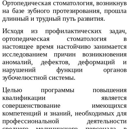
Ортопедическая стоматология, возникнув
Изобразительное и прикладные виды
на базе зубного протезирования, прошла
искусств
длинный и трудный путь развития.
Исходя из профилактических задач,
Средства массовой информации и
информативно-библиотечное дело
ортопедическая стоматология в
настоящее время настойчиво занимается
Управление в технических системах
исследованием причин возникновения
Ветеринария и зоотехника
аномалий, дефектов, деформаций и
нарушений функции органов
Подготовка к периодической
аккредитации
зубочелюстной системы.
Основные Услуги
Целью программы повышения
квалификации является
Дополнительные Услуги
совершенствование имеющихся
компетенций и знаний, необходимых для
профессиональной деятельности
среднего медицинского персонала в