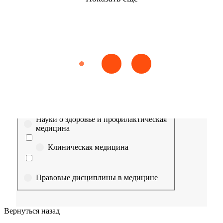
Найти
Сестринское дело
Эпидемиология
Медицинская помощь
Пр
Выберите направление
Медицина
Науки о здоровье и профилактическая
медицина
Клиническая медицина
Правовые дисциплины в медицине
Фармация
Вернуться назад