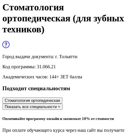
Управленческие дисциплины в
Стоматология
медицине
ортопедическая (для зубных
Здравоохранение и медицинские
техников)
науки
Образование и педагогические науки
Социология и социальная работа
Город выдачи документа:
г. Тольятти
Код программы:
31.066.21
Профессиональное обучение рабочих
Академических часов:
144
+ ЗЕТ баллы
и служащих
Подходит специальностям
История и археология
Стоматология ортопедическая
Психологические науки
Показать все специальности +
Техносферная безопасность и ОТ
Оплачивайте программу онлайн и экономьте 10% от стоимости
При оплате обучающего курса через наш сайт вы получаете
Техносферная безопасность и