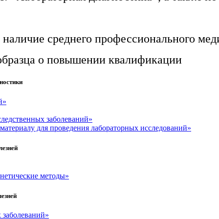
 наличие среднего профессионального мед
 образца о повышении квалификации
гностики
й»
следственных заболеваний»
 материалу для проведения лабораторных исследований»
лезней
енетические методы»
лезней
 заболеваний»