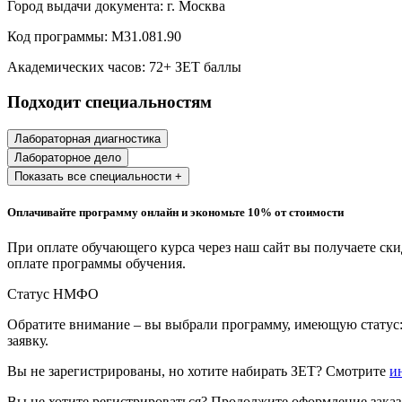
Город выдачи документа:
г. Москва
Образование и педагогические науки
Код программы:
М31.081.90
Социология и социальная работа
Академических часов:
72
+ ЗЕТ баллы
Подходит специальностям
Профессиональное обучение рабочих
и служащих
Лабораторная диагностика
Лабораторное дело
История и археология
Показать все специальности +
Психологические науки
Оплачивайте программу онлайн и экономьте 10% от стоимости
Техносферная безопасность и ОТ
При оплате обучающего курса через наш сайт вы получаете ск
оплате программы обучения.
Статус НМФО
Техносферная безопасность и
природообустройство
Обратите внимание – вы выбрали программу, имеющую статус:
заявку.
Экологическая безопасность в
Вы не зарегистрированы, но хотите набирать ЗЕТ? Смотрите
и
промышленности
Вы не хотите регистрироваться? Продолжите оформление заказа