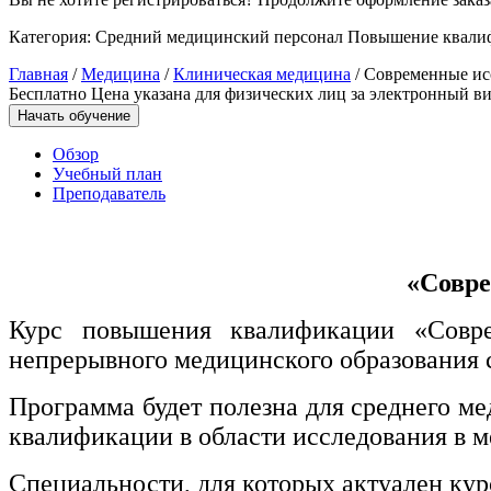
Категория:
Средний медицинский персонал
Повышение квали
Управление охраной труда.
Техносферная безопасность
Главная
/
Медицина
/
Клиническая медицина
/ Современные ис
Бесплатно
Цена указана для физических лиц
за электронный ви
Допуски
Начать обучение
Безопасность труда
Обзор
Учебный план
Экономика и управление
Преподаватель
Управление производством
общественного питания в
«
Совре
организации
Курс повышения квалификации «Совре
непрерывного медицинского образования 
Управление административно-
хозяйственной деятельностью
Программа будет полезна для среднего м
Техника-технологии
квалификации в области исследования в м
Специальности, для которых актуален кур
Прикладная геология, горное дело,