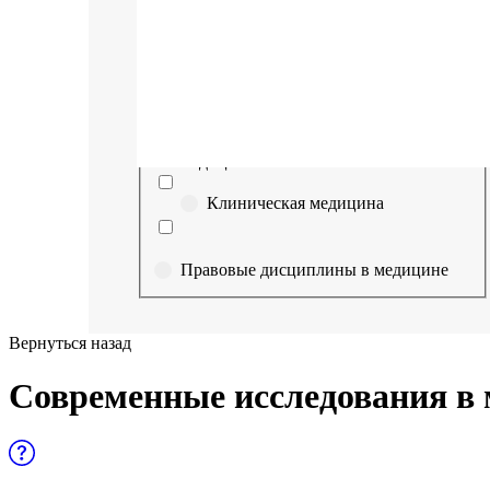
Выберите направление
Медицина
Науки о здоровье и профилактическая
медицина
Клиническая медицина
Правовые дисциплины в медицине
Фармация
Вернуться назад
Управленческие дисциплины в
Современные исследования в 
медицине
Здравоохранение и медицинские
науки