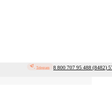
8 800 707 95 48
8 (8482) 5
Telegram
ь
Профилактика инфекций
Санитар
Мой кабинет