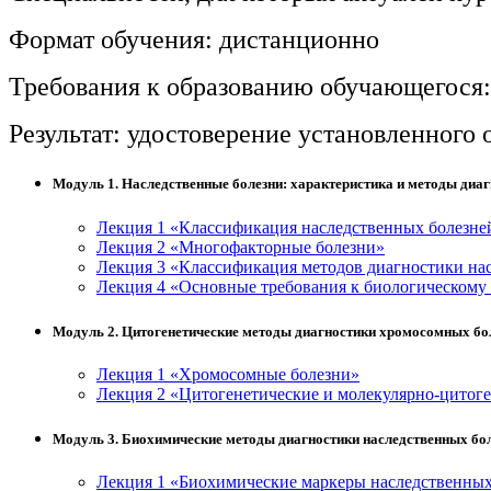
нефтегазовое дело и геодезия
Формат обучения: дистанционно
Техника и технологии наземного
Требования к образованию обучающегося:
транспорта
Результат: удостоверение установленного
Техника и технологии строительства
Модуль 1. Наследственные болезни: характеристика и методы диа
Ядерная энергетика и технологии
Лекция 1 «Классификация наследственных болезне
Лекция 2 «Многофакторные болезни»
Культура и спорт
Лекция 3 «Классификация методов диагностики на
Лекция 4 «Основные требования к биологическому
Физкультура и спорт
Модуль 2. Цитогенетические методы диагностики хромосомных бо
Сервис и туризм
Лекция 1 «Хромосомные болезни»
Лекция 2 «Цитогенетические и молекулярно-цитог
Изобразительное и прикладные виды
искусств
Модуль 3. Биохимические методы диагностики наследственных бо
Лекция 1 «Биохимические маркеры наследственных
Средства массовой информации и