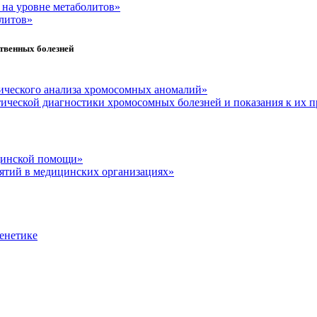
 на уровне метаболитов»
олитов»
твенных болезней
ического анализа хромосомных аномалий»
тической диагностики хромосомных болезней и показания к их
цинской помощи»
ятий в медицинских организациях»
енетике