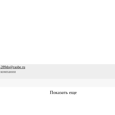
-289
do@raobe.ru
 компании
Показать еще
Сестринское дело
Эпидемиология
Медицинская помощ
аммы