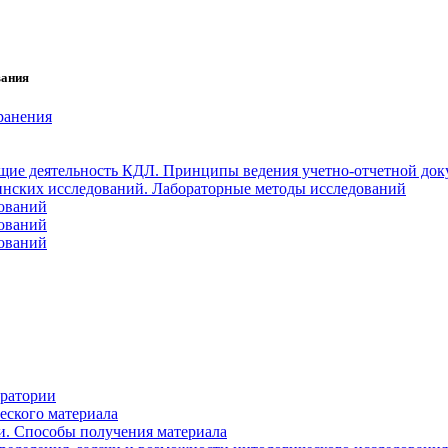
вания
ранения
ие деятельность КДЛ. Принципы ведения учетно-отчетной док
нских исследований. Лабораторные методы исследований
дований
дований
дований
оратории
еского материала
и. Способы получения материала