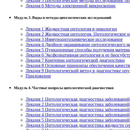
Лекция 5 Цитологические методы исследования: оп
нефтегазовое дело и геодезия
Лекция 6 Методы электронной микроскопии
Модуль 3. Виды и методы цитологических исследований
Техника и технологии наземного
транспорта
Лекция 1 Жидкостная цитология в онкологии
Лекция 2 Жидкостная цитология. Цитологическое и
Лекция 3 Иммуноцитохимическое исследование
Техника и технологии строительства
Лекция 4 Двойное окрашивание цитологического м
Лекция 5 Пункционные способы получения матери
Ядерная энергетика и технологии
Лекция 6 Эксфолиативная цитология и ее биосубст
Лекция 7 Критерии цитологической диагностики
Лекция 8 Основные принципы обеспечения качеств
Культура и спорт
Лекция 9 Цитологический метод в диагностике оп
Приложение
Физкультура и спорт
Модуль 4. Частные вопросы цитологической диагностики
Сервис и туризм
Лекция 1 Цитологическая диагностика заболеваний
Лекция 2 Цитологическая диагностика заболевани
Изобразительное и прикладные виды
Лекция 3 Цитологическая диагностика заболевани
искусств
Лекция 4 Цитологическая диагностика заболеваний
Лекция 5 Цитологическая диагностика заболевани
Лекция 6 Цитологическая диагностика жидкости се
Средства массовой информации и