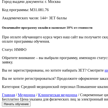
Город выдачи документа:
г. Москва
Образование и педагогические науки
Код программы:
М31.081.76
Социология и социальная работа
Академических часов:
144
+ ЗЕТ баллы
Оплачивайте программу онлайн и экономьте 10% от стоимости
Профессиональное обучение рабочих
и служащих
При оплате обучающего курса через наш сайт вы получаете ск
оплате программы обучения.
История и археология
Статус НМФО
Психологические науки
Обратите внимание – вы выбрали программу, имеющую статус:
заявку.
Техносферная безопасность и ОТ
Вы не зарегистрированы, но хотите набирать ЗЕТ? Смотрите
и
Вы не хотите регистрироваться? Продолжите оформление заказа
Техносферная безопасность и
природообустройство
Категория:
Средний медицинский персонал
Повышение квали
Главная
/
Медицина
/
Клиническая медицина
/ Современные ци
Экологическая безопасность в
Бесплатно
Цена указана для физических лиц
за электронный ви
промышленности
Начать обучение