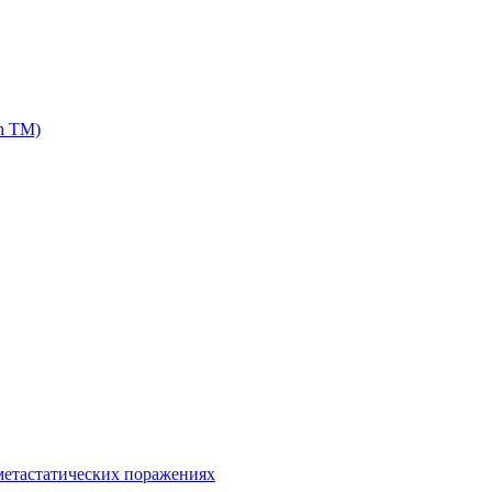
h ТМ)
метастатических поражениях