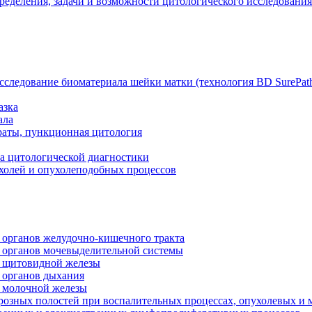
ределения, задачи и возможности цитологического исследования
сследование биоматериала шейки матки (технология BD SurePat
азка
ала
раты, пункционная цитология
а цитологической диагностики
ухолей и опухолеподобных процессов
 органов желудочно-кишечного тракта
й органов мочевыделительной системы
й щитовидной железы
 органов дыхания
й молочной железы
розных полостей при воспалительных процессах, опухолевых и 