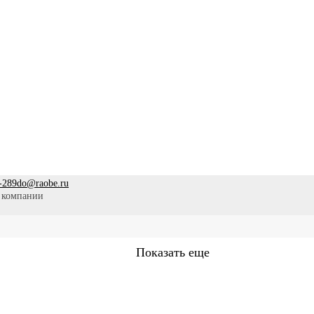
-289
do@raobe.ru
 компании
Показать еще
Сестринское дело
Эпидемиология
Медицинская помощ
аммы