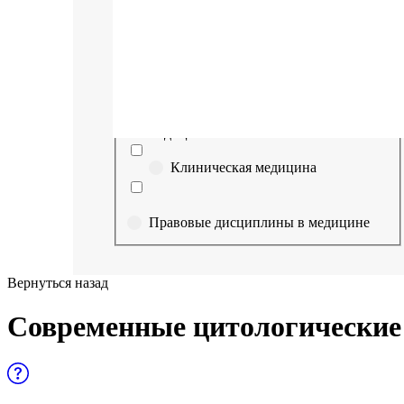
Выберите направление
Медицина
Науки о здоровье и профилактическая
медицина
Клиническая медицина
Правовые дисциплины в медицине
Фармация
Вернуться назад
Управленческие дисциплины в
Современные цитологические
медицине
Здравоохранение и медицинские
науки