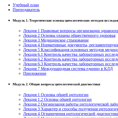
Учебный план
Управление охраной труда.
Преподаватель
Техносферная безопасность
Модуль 1. Теоретические основы цитологических методов исследо
Допуски
Лекция 1 Правовые вопросы организации здравоох
Безопасность труда
Лекция 2 Основы охраны общественного здоровья
Лекция 3 Медицинское страхование
Лекция 4 Нормативные документы, регламентирующ
Экономика и управление
Лекция 5 Классификация основных методов медици
Лекция 6.1 Контроль качества лабораторных иссле
Лекция 6.2 Контроль качества лабораторных иссле
Управление производством
Лекция 6.3 Контроль качества лабораторных иссле
общественного питания в
Лекция 7 Международная система единиц в КЛД
организации
Приложение
Модуль 2. Общие вопросы цитологической диагностики
Управление административно-
хозяйственной деятельностью
Лекция 1 Основы общей цитологии
Лекция 1.2 Основы общей цитологии
Техника-технологии
Лекция 2 Организация работы цитологической лаб
Лекция 3 Характер и способы получения цитологич
Лекция 4 Ограничения цитологической диагностик
Прикладная геология, горное дело,