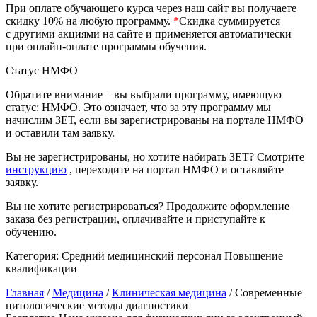
природообустройство
При оплате обучающего курса через наш сайт вы получаете
скидку 10% на любую программу.
*
Скидка суммируется
с другими акциями на сайте и применяется автоматически
при онлайн-оплате программы обучения.
Экологическая безопасность в
промышленности
Статус НМФО
Обратите внимание – вы выбрали программу, имеющую
Управление охраной труда.
статус: НМФО. Это означает, что за эту программу мы
Техносферная безопасность
начислим ЗЕТ, если вы зарегистрированы на портале НМФО
и оставили там заявку.
Допуски
Вы не зарегистрированы, но хотите набирать ЗЕТ? Смотрите
инструкцию
, переходите на портал НМФО и оставляйте
Безопасность труда
заявку.
Экономика и управление
Вы не хотите регистрироваться? Продолжите оформление
заказа без регистрации, оплачивайте и приступайте к
обучению.
Управление производством
общественного питания в
Категория:
Средний медицинский персонал
Повышение
организации
квалификации
Главная
/
Медицина
/
Клиническая медицина
/ Современные
цитологические методы диагностики
Управление административно-