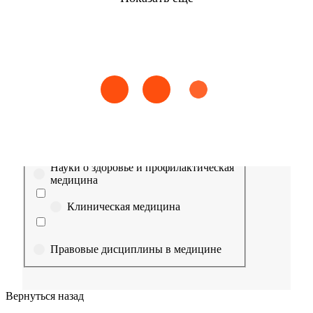
Найти
Сестринское дело
Эпидемиология
Медицинская помощь
Пр
Выберите направление
Медицина
Науки о здоровье и профилактическая
медицина
Клиническая медицина
Правовые дисциплины в медицине
Фармация
Вернуться назад