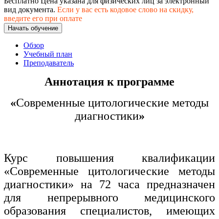
Бесплатно
Цена указана для физических лиц
за электронный
хозяйственной деятельностью
вид документа.
Если у вас есть кодовое слово на скидку,
введите его при оплате
Техника-технологии
Начать обучение
Обзор
Прикладная геология, горное дело,
Учебный план
нефтегазовое дело и геодезия
Преподаватель
Аннотация к программе
Техника и технологии наземного
транспорта
«
Современные цитологические методы
диагностики
»
Техника и технологии строительства
Ядерная энергетика и технологии
Курс повышения квалификации
Культура и спорт
«Современные цитологические методы
диагностики» на 72 часа предназначен
Физкультура и спорт
для непрерывного медицинского
Сервис и туризм
образования специалистов, имеющих