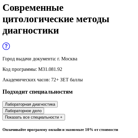
Управленческие дисциплины в
Современные
медицине
цитологические методы
Здравоохранение и медицинские
диагностики
науки
Образование и педагогические науки
Социология и социальная работа
Город выдачи документа:
г. Москва
Код программы:
М31.081.92
Профессиональное обучение рабочих
Академических часов:
72
+ ЗЕТ баллы
и служащих
Подходит специальностям
История и археология
Лабораторная диагностика
Психологические науки
Лабораторное дело
Показать все специальности +
Техносферная безопасность и ОТ
Оплачивайте программу онлайн и экономьте 10% от стоимости
Техносферная безопасность и