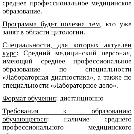
среднее профессиональное медицинское
Изобразительное и прикладные виды
образование.
искусств
Программа будет полезна тем
, кто уже
занят в области цитологии.
Средства массовой информации и
информативно-библиотечное дело
Специальности, для которых актуален
Управление в технических системах
курс
: Средний медицинский персонал,
имеющий среднее профессиональное
Ветеринария и зоотехника
образование по специальности
Подготовка к периодической
«Лабораторная диагностика», а также по
аккредитации
специальности «Лабораторное дело».
Основные Услуги
Формат обучения
: дистанционно
Дополнительные Услуги
Требования к образованию
обучающегося
: наличие среднего
профессионального медицинского