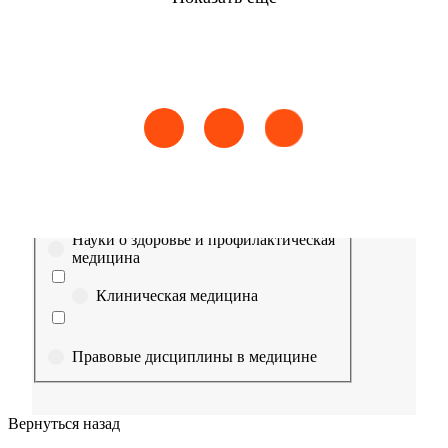
Найти
Сестринское дело
Эпидемиология
Медицинская помощь
Пр
Выберите направление
Медицина
Науки о здоровье и профилактическая
медицина
Клиническая медицина
Правовые дисциплины в медицине
Фармация
Вернуться назад