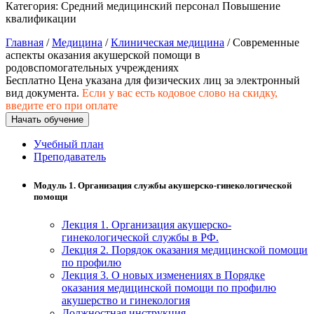
хозяйственной деятельностью
Категория:
Средний медицинский персонал
Повышение
квалификации
Техника-технологии
Главная
/
Медицина
/
Клиническая медицина
/ Современные
аспекты оказания акушерской помощи в
родовспомогательных учреждениях
Прикладная геология, горное дело,
Бесплатно
Цена указана для физических лиц
за электронный
нефтегазовое дело и геодезия
вид документа.
Если у вас есть кодовое слово на скидку,
введите его при оплате
Начать обучение
Техника и технологии наземного
транспорта
Учебный план
Преподаватель
Техника и технологии строительства
Модуль 1. Организация службы акушерско-гинекологической
помощи
Ядерная энергетика и технологии
Лекция 1. Организация акушерско-
гинекологической службы в РФ.
Культура и спорт
Лекция 2. Порядок оказания медицинской помощи
по профилю
Физкультура и спорт
Лекция 3. О новых изменениях в Порядке
оказания медицинской помощи по профилю
Сервис и туризм
акушерство и гинекология
Должностная инструкция