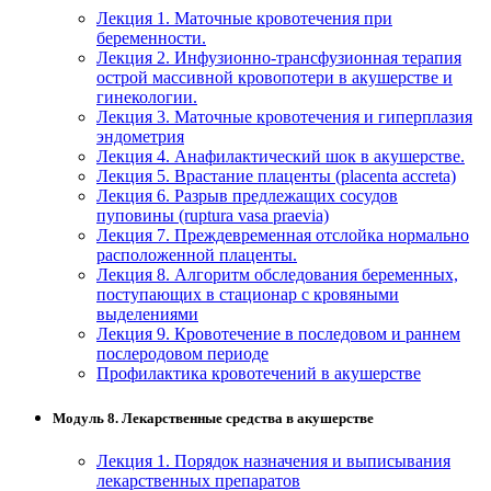
Лекция 1. Маточные кровотечения при
беременности.
Лекция 2. Инфузионно-трансфузионная терапия
острой массивной кровопотери в акушерстве и
гинекологии.
Лекция 3. Маточные кровотечения и гиперплазия
эндометрия
Лекция 4. Анафилактический шок в акушерстве.
Лекция 5. Врастание плаценты (placenta accreta)
Лекция 6. Разрыв предлежащих сосудов
пуповины (ruptura vasa praevia)
Лекция 7. Преждевременная отслойка нормально
расположенной плаценты.
Лекция 8. Алгоритм обследования беременных,
поступающих в стационар с кровяными
выделениями
Лекция 9. Кровотечение в последовом и раннем
послеродовом периоде
Профилактика кровотечений в акушерстве
Модуль 8. Лекарственные средства в акушерстве
Лекция 1. Порядок назначения и выписывания
лекарственных препаратов