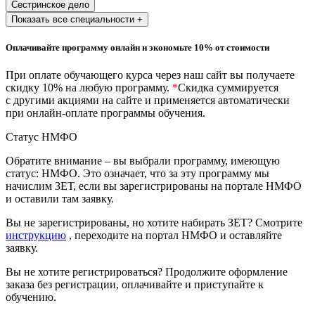
Сестринское дело
природообустройство
Показать все специальности +
Экологическая безопасность в
Оплачивайте программу онлайн и экономьте 10% от стоимости
промышленности
При оплате обучающего курса через наш сайт вы получаете
скидку 10% на любую программу.
*
Скидка суммируется
с другими акциями на сайте и применяется автоматически
Управление охраной труда.
при онлайн-оплате программы обучения.
Техносферная безопасность
Статус НМФО
Допуски
Обратите внимание – вы выбрали программу, имеющую
Безопасность труда
статус: НМФО. Это означает, что за эту программу мы
начислим ЗЕТ, если вы зарегистрированы на портале НМФО
и оставили там заявку.
Экономика и управление
Вы не зарегистрированы, но хотите набирать ЗЕТ? Смотрите
инструкцию
, переходите на портал НМФО и оставляйте
Управление производством
заявку.
общественного питания в
организации
Вы не хотите регистрироваться? Продолжите оформление
заказа без регистрации, оплачивайте и приступайте к
обучению.
Управление административно-