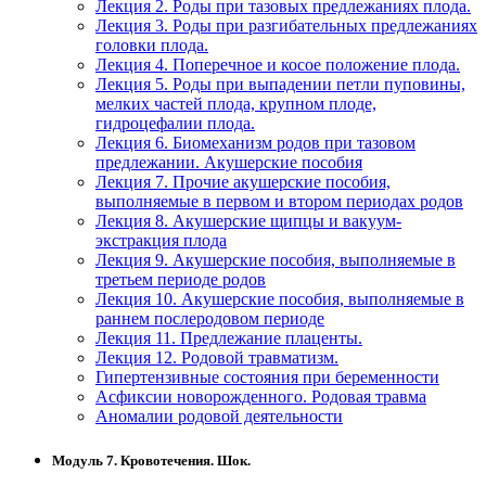
Лекция 2. Роды при тазовых предлежаниях плода.
Лекция 3. Роды при разгибательных предлежаниях
головки плода.
Лекция 4. Поперечное и косое положение плода.
Лекция 5. Роды при выпадении петли пуповины,
мелких частей плода, крупном плоде,
гидроцефалии плода.
Лекция 6. Биомеханизм родов при тазовом
предлежании. Акушерские пособия
Лекция 7. Прочие акушерские пособия,
выполняемые в первом и втором периодах родов
Лекция 8. Акушерские щипцы и вакуум-
экстракция плода
Лекция 9. Акушерские пособия, выполняемые в
третьем периоде родов
Лекция 10. Акушерские пособия, выполняемые в
раннем послеродовом периоде
Лекция 11. Предлежание плаценты.
Лекция 12. Родовой травматизм.
Гипертензивные состояния при беременности
Асфиксии новорожденного. Родовая травма
Аномалии родовой деятельности
Модуль 7. Кровотечения. Шок.