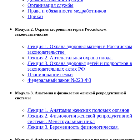
Организация службы
Изобразительное и прикладные виды
Права и обязанности медработников
искусств
Приказ
Модуль 2. Охрана здоровья матери в Российском
Средства массовой информации и
законодательстве
информативно-библиотечное дело
Лекция 1. Охрана здоровья матери в Российском
Управление в технических системах
законодательстве.
Лекция 2. Антенатальная охрана плода.
Лекция 3. Охрана здоровья детей и подростков в
Ветеринария и зоотехника
законодательных актах РФ
Планирование семьи
Подготовка к периодической
Федеральный закон №223-ФЗ
аккредитации
Модуль 3. Анатомия и физиология женской репродуктивной
Основные Услуги
системы
Дополнительные Услуги
Лекция 1. Анатомия женских половых органов
Лекция 2. Физиология женской репродуктивной
системы. Менструальный цикл
Лекция 3. Беременность физиологическая.
Модуль 4. Амбулаторно-поликлиническая помощь в акушерстве