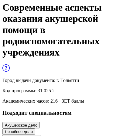
Управленческие дисциплины в
Современные аспекты
медицине
оказания акушерской
Здравоохранение и медицинские
помощи в
науки
родовспомогательных
Образование и педагогические науки
учреждениях
Социология и социальная работа
Профессиональное обучение рабочих
и служащих
Город выдачи документа:
г. Тольятти
Код программы:
31.025.2
История и археология
Академических часов:
216
+ ЗЕТ баллы
Психологические науки
Подходит специальностям
Техносферная безопасность и ОТ
Акушерское дело
Лечебное дело
Техносферная безопасность и